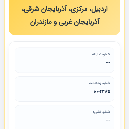
اردبیل، مرکزی، آذربایجان شرقی،
آذربایجان غربی و مازندران
شماره ضابطه
---
شماره بخشنامه
100-43165
شماره نشریه
---