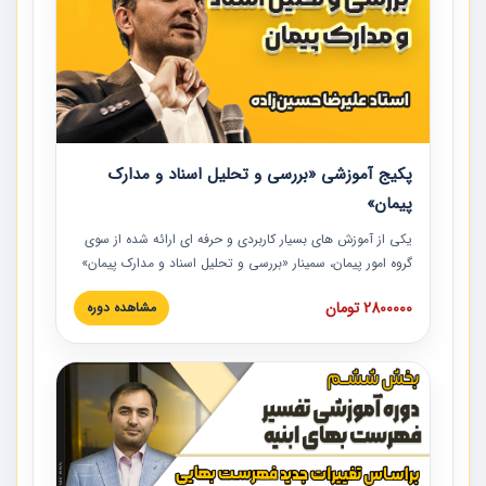
پکیج آموزشی «بررسی و تحلیل اسناد و مدارک
پیمان»
یکی از آموزش‏‏‏‏‏‏ های بسیار کاربردی و حرفه‏ ای ارائه شده از سوی
گروه امور پیمان، سمینار «بررسی و تحلیل اسناد و مدارک پیمان»
است که در دانشگاه صنعتی شریف ارائه شد. در این آموزش
2800000 تومان
مشاهده دوره
نکات کلیدی مربوط به اسناد و مدارک پیمان، اولویت بندی اسناد
و مدارک پیمان، بایدها و نبایدهای مربوط به اسناد و مدارک
پیمان به همراه تجربیات عملی در این خصوص ارائه شده است.