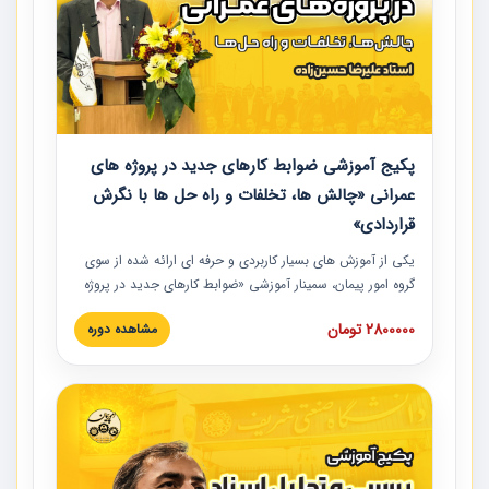
پکیج آموزشی ضوابط کارهای جدید در پروژه های
عمرانی «چالش ها، تخلفات و راه حل ها با نگرش
قراردادی»
یکی از آموزش‏‏‏‏‏‏ های بسیار کاربردی و حرفه‏ ای ارائه شده از سوی
گروه امور پیمان، سمینار آموزشی «ضوابط کارهای جدید در پروژه
های عمرانی» چالش ها، تخلفات و راه حل ها با نگرش قراردادی
2800000 تومان
مشاهده دوره
است که در محل سندیکای شرکت های ساختمانی کشور ارائه شد.
در این آموزش نکات کلیدی مربوط به کارهای جدید در اسناد و
مدارک پیمان به همراه تجربیات عملی ارائه شده است.