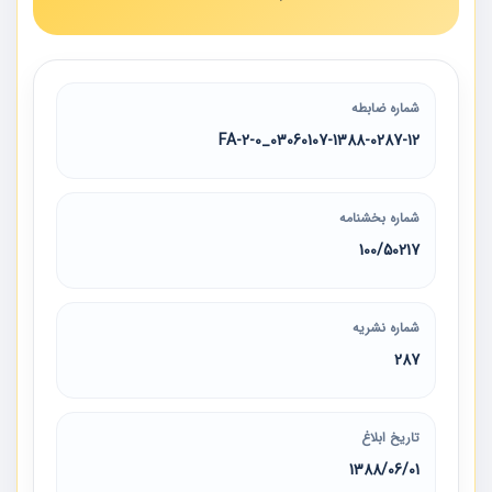
شماره ضابطه
03060107-1388-0287-12_2-0-FA
شماره بخشنامه
100/50217
شماره نشریه
287
تاریخ ابلاغ
1388/06/01