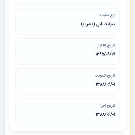
نوع ضابطه
ضوابط فنی (نشریه)
تاریخ انتشار
1395/09/17
تاریخ تصویب
1388/06/01
تاریخ اجرا
1388/06/01