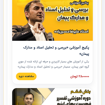
پکیج آموزشی «بررسی و تحلیل اسناد و مدارک
پیمان»
یکی از آموزش‏‏‏‏‏‏ های بسیار کاربردی و حرفه‏ ای ارائه شده از سوی
گروه امور پیمان، سمینار «بررسی و تحلیل اسناد و مدارک پیمان»
است که در دانشگاه صنعتی شریف ارائه شد. در این آموزش
2800000 تومان
مشاهده دوره
نکات کلیدی مربوط به اسناد و مدارک پیمان، اولویت بندی اسناد
و مدارک پیمان، بایدها و نبایدهای مربوط به اسناد و مدارک
پیمان به همراه تجربیات عملی در این خصوص ارائه شده است.