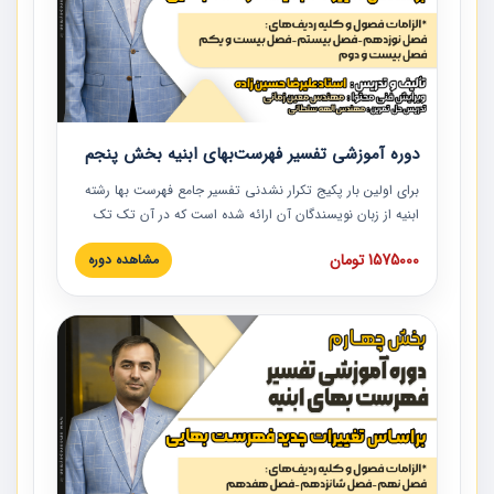
دوره آموزشی تفسیر فهرست‌بهای ابنیه بخش پنجم
برای اولین بار پکیج تکرار نشدنی تفسیر جامع فهرست بها رشته
ابنیه از زبان نویسندگان آن ارائه شده است که در آن تک تک
ردیف ها و مطالب فهرست بها تفسیر و ارائه شده است. این
1575000 تومان
مشاهده دوره
دوره به صورت کامل تصویری بوده و به همراه تصاویر عملیات
اجرایی مرتبط با ردیف های فهرست بها ارائه شده است. این
دوره با کلام مهندس علیرضاحسین‌زاده مدیر پروژه مهندسی
مشاور در امر بازنگری فهرست بها رشته ابنیه ارائه شده و به تمام
همکارانی که در حوزه صنعت ساخت در حال فعالیت هستند حتما
توصیه می کنیم از مطالب این دوره استفاده نمایند.