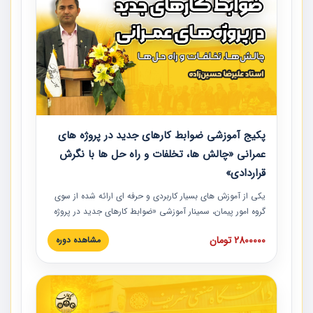
پکیج آموزشی ضوابط کارهای جدید در پروژه های
عمرانی «چالش ها، تخلفات و راه حل ها با نگرش
قراردادی»
یکی از آموزش‏‏‏‏‏‏ های بسیار کاربردی و حرفه‏ ای ارائه شده از سوی
گروه امور پیمان، سمینار آموزشی «ضوابط کارهای جدید در پروژه
های عمرانی» چالش ها، تخلفات و راه حل ها با نگرش قراردادی
2800000 تومان
مشاهده دوره
است که در محل سندیکای شرکت های ساختمانی کشور ارائه شد.
در این آموزش نکات کلیدی مربوط به کارهای جدید در اسناد و
مدارک پیمان به همراه تجربیات عملی ارائه شده است.