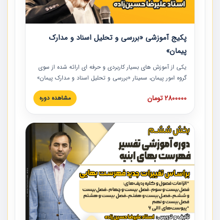
پکیج آموزشی «بررسی و تحلیل اسناد و مدارک
پیمان»
یکی از آموزش‏‏‏‏‏‏ های بسیار کاربردی و حرفه‏ ای ارائه شده از سوی
گروه امور پیمان، سمینار «بررسی و تحلیل اسناد و مدارک پیمان»
است که در دانشگاه صنعتی شریف ارائه شد. در این آموزش
2800000 تومان
مشاهده دوره
نکات کلیدی مربوط به اسناد و مدارک پیمان، اولویت بندی اسناد
و مدارک پیمان، بایدها و نبایدهای مربوط به اسناد و مدارک
پیمان به همراه تجربیات عملی در این خصوص ارائه شده است.