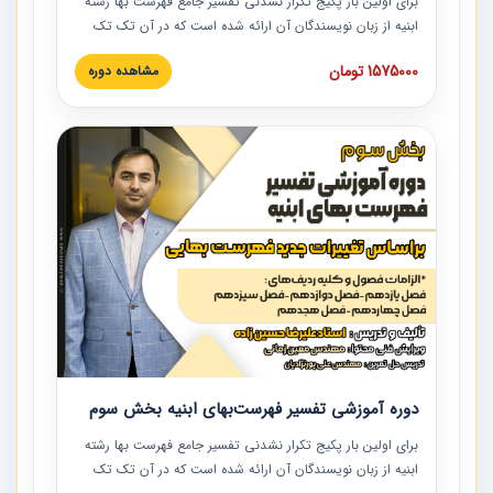
برای اولین بار پکیج تکرار نشدنی تفسیر جامع فهرست بها رشته
ابنیه از زبان نویسندگان آن ارائه شده است که در آن تک تک
ردیف ها و مطالب فهرست بها تفسیر و ارائه شده است. این
1575000 تومان
مشاهده دوره
دوره به صورت کامل تصویری بوده و به همراه تصاویر عملیات
اجرایی مرتبط با ردیف های فهرست بها ارائه شده است. این
دوره با کلام مهندس علیرضاحسین‌زاده مدیر پروژه مهندسی
مشاور در امر بازنگری فهرست بها رشته ابنیه ارائه شده و به تمام
همکارانی که در حوزه صنعت ساخت در حال فعالیت هستند حتما
توصیه می کنیم از مطالب این دوره استفاده نمایند.
دوره آموزشی تفسیر فهرست‌بهای ابنیه بخش سوم
برای اولین بار پکیج تکرار نشدنی تفسیر جامع فهرست بها رشته
ابنیه از زبان نویسندگان آن ارائه شده است که در آن تک تک