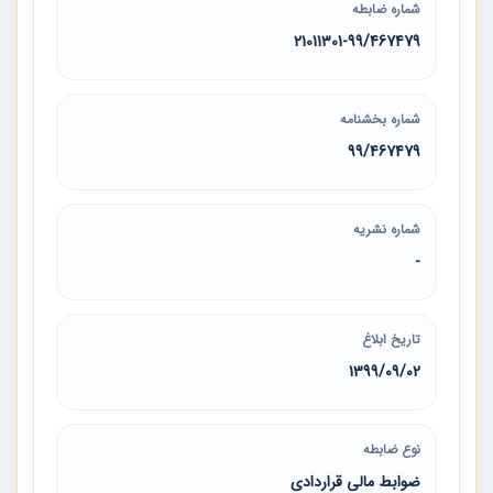
شماره ضابطه
21011301-99/467479
شماره بخشنامه
99/467479
شماره نشریه
-
تاریخ ابلاغ
1399/09/02
نوع ضابطه
ضوابط مالی قراردادی