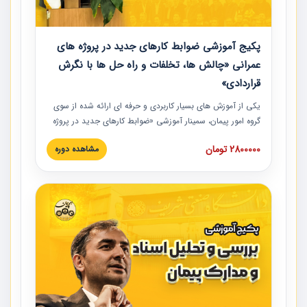
پکیج آموزشی ضوابط کارهای جدید در پروژه های
عمرانی «چالش ها، تخلفات و راه حل ها با نگرش
قراردادی»
یکی از آموزش‏‏‏‏‏‏ های بسیار کاربردی و حرفه‏ ای ارائه شده از سوی
گروه امور پیمان، سمینار آموزشی «ضوابط کارهای جدید در پروژه
های عمرانی» چالش ها، تخلفات و راه حل ها با نگرش قراردادی
2800000 تومان
مشاهده دوره
است که در محل سندیکای شرکت های ساختمانی کشور ارائه شد.
در این آموزش نکات کلیدی مربوط به کارهای جدید در اسناد و
مدارک پیمان به همراه تجربیات عملی ارائه شده است.