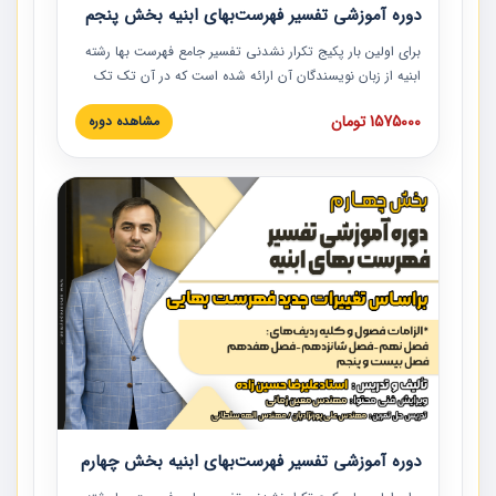
دوره آموزشی تفسیر فهرست‌بهای ابنیه بخش پنجم
برای اولین بار پکیج تکرار نشدنی تفسیر جامع فهرست بها رشته
ابنیه از زبان نویسندگان آن ارائه شده است که در آن تک تک
ردیف ها و مطالب فهرست بها تفسیر و ارائه شده است. این
1575000 تومان
مشاهده دوره
دوره به صورت کامل تصویری بوده و به همراه تصاویر عملیات
اجرایی مرتبط با ردیف های فهرست بها ارائه شده است. این
دوره با کلام مهندس علیرضاحسین‌زاده مدیر پروژه مهندسی
مشاور در امر بازنگری فهرست بها رشته ابنیه ارائه شده و به تمام
همکارانی که در حوزه صنعت ساخت در حال فعالیت هستند حتما
توصیه می کنیم از مطالب این دوره استفاده نمایند.
دوره آموزشی تفسیر فهرست‌بهای ابنیه بخش چهارم