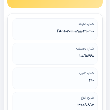
شماره ضابطه
15030111-1388-490-2-0-FA
شماره بخشنامه
100/50468
شماره نشریه
490
تاریخ ابلاغ
1388/06/02