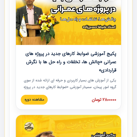
پکیج آموزشی ضوابط کارهای جدید در پروژه های
عمرانی «چالش ها، تخلفات و راه حل ها با نگرش
قراردادی»
یکی از آموزش‏‏‏‏‏‏ های بسیار کاربردی و حرفه‏ ای ارائه شده از سوی
گروه امور پیمان، سمینار آموزشی «ضوابط کارهای جدید در پروژه
های عمرانی» چالش ها، تخلفات و راه حل ها با نگرش قراردادی
2800000 تومان
مشاهده دوره
است که در محل سندیکای شرکت های ساختمانی کشور ارائه شد.
در این آموزش نکات کلیدی مربوط به کارهای جدید در اسناد و
مدارک پیمان به همراه تجربیات عملی ارائه شده است.