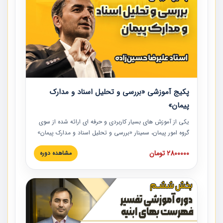
پکیج آموزشی «بررسی و تحلیل اسناد و مدارک
پیمان»
یکی از آموزش‏‏‏‏‏‏ های بسیار کاربردی و حرفه‏ ای ارائه شده از سوی
گروه امور پیمان، سمینار «بررسی و تحلیل اسناد و مدارک پیمان»
است که در دانشگاه صنعتی شریف ارائه شد. در این آموزش
2800000 تومان
مشاهده دوره
نکات کلیدی مربوط به اسناد و مدارک پیمان، اولویت بندی اسناد
و مدارک پیمان، بایدها و نبایدهای مربوط به اسناد و مدارک
پیمان به همراه تجربیات عملی در این خصوص ارائه شده است.