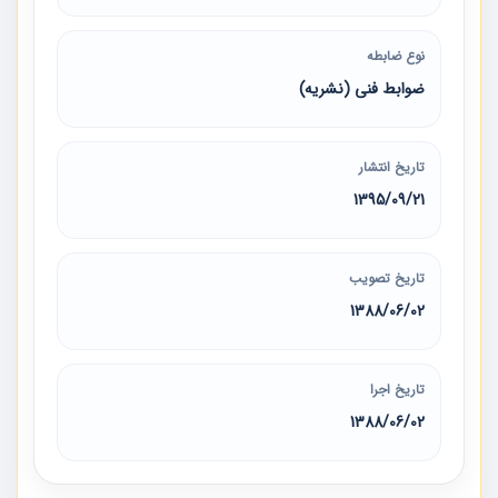
نوع ضابطه
ضوابط فنی (نشریه)
تاریخ انتشار
1395/09/21
تاریخ تصویب
1388/06/02
تاریخ اجرا
1388/06/02