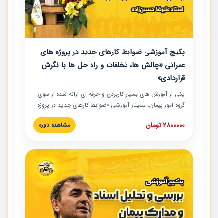
پکیج آموزشی ضوابط کارهای جدید در پروژه های
عمرانی «چالش ها، تخلفات و راه حل ها با نگرش
قراردادی»
یکی از آموزش‏‏‏‏‏‏ های بسیار کاربردی و حرفه‏ ای ارائه شده از سوی
گروه امور پیمان، سمینار آموزشی «ضوابط کارهای جدید در پروژه
های عمرانی» چالش ها، تخلفات و راه حل ها با نگرش قراردادی
2800000 تومان
مشاهده دوره
است که در محل سندیکای شرکت های ساختمانی کشور ارائه شد.
در این آموزش نکات کلیدی مربوط به کارهای جدید در اسناد و
مدارک پیمان به همراه تجربیات عملی ارائه شده است.