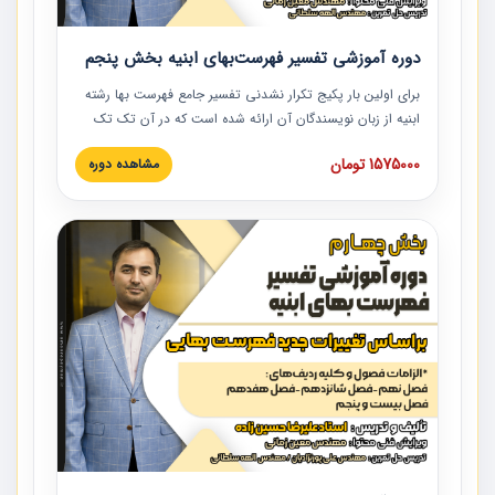
دوره آموزشی تفسیر فهرست‌بهای ابنیه بخش پنجم
برای اولین بار پکیج تکرار نشدنی تفسیر جامع فهرست بها رشته
ابنیه از زبان نویسندگان آن ارائه شده است که در آن تک تک
ردیف ها و مطالب فهرست بها تفسیر و ارائه شده است. این
1575000 تومان
مشاهده دوره
دوره به صورت کامل تصویری بوده و به همراه تصاویر عملیات
اجرایی مرتبط با ردیف های فهرست بها ارائه شده است. این
دوره با کلام مهندس علیرضاحسین‌زاده مدیر پروژه مهندسی
مشاور در امر بازنگری فهرست بها رشته ابنیه ارائه شده و به تمام
همکارانی که در حوزه صنعت ساخت در حال فعالیت هستند حتما
توصیه می کنیم از مطالب این دوره استفاده نمایند.