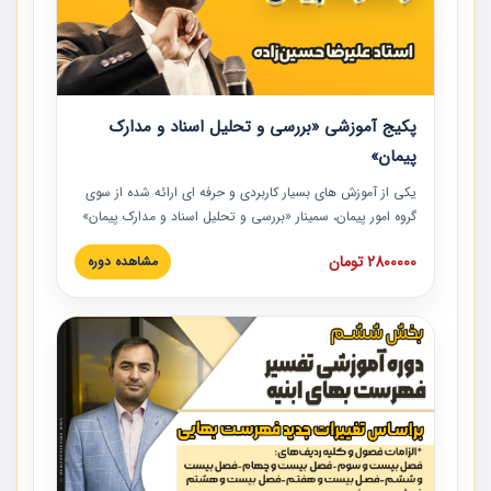
پکیج آموزشی «بررسی و تحلیل اسناد و مدارک
پیمان»
یکی از آموزش‏‏‏‏‏‏ های بسیار کاربردی و حرفه‏ ای ارائه شده از سوی
گروه امور پیمان، سمینار «بررسی و تحلیل اسناد و مدارک پیمان»
است که در دانشگاه صنعتی شریف ارائه شد. در این آموزش
2800000 تومان
مشاهده دوره
نکات کلیدی مربوط به اسناد و مدارک پیمان، اولویت بندی اسناد
و مدارک پیمان، بایدها و نبایدهای مربوط به اسناد و مدارک
پیمان به همراه تجربیات عملی در این خصوص ارائه شده است.