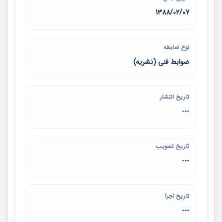
1388/02/07
نوع ضابطه
ضوابط فنی (نشریه)
تاریخ انتشار
---
تاریخ تصویب
---
تاریخ اجرا
---