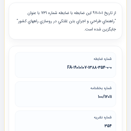
از تاريخ 970101 اين ضابطه با ضابطه شماره 731 با عنوان
"راهنماي طراحي و اجراي بتن غلتكي در روسازي راههاي كشور"
جايگزين شده است.
شماره ضابطه
19010107-1388-354-0-0-FA
شماره بخشنامه
100/12011
شماره نشریه
354