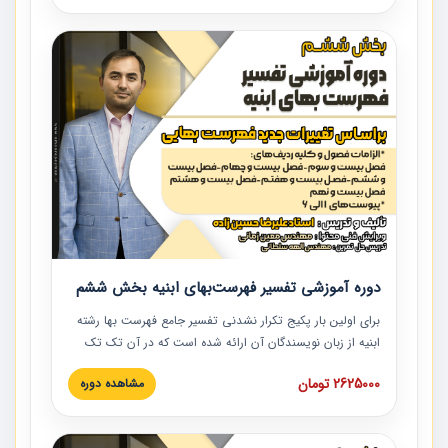
و مدارک پیمان، بایدها و نبایدهای مربوط به اسناد و مدارک
پیمان به همراه تجربیات عملی در این خصوص ارائه شده است.
دوره آموزشی تفسیر فهرست‌بهای ابنیه بخش ششم
برای اولین بار پکیج تکرار نشدنی تفسیر جامع فهرست بها رشته
ابنیه از زبان نویسندگان آن ارائه شده است که در آن تک تک
ردیف ها و مطالب فهرست بها تفسیر و ارائه شده است. این
2625000 تومان
مشاهده دوره
دوره به صورت کامل تصویری بوده و به همراه تصاویر عملیات
اجرایی مرتبط با ردیف های فهرست بها ارائه شده است. این
دوره با کلام مهندس علیرضاحسین‌زاده مدیر پروژه مهندسی