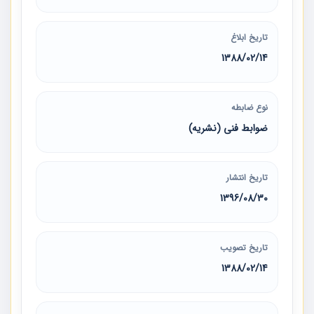
تاریخ ابلاغ
1388/02/14
نوع ضابطه
ضوابط فنی (نشریه)
تاریخ انتشار
1396/08/30
تاریخ تصویب
1388/02/14