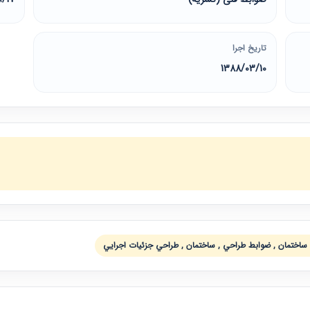
تاریخ اجرا
1388/03/10
 ساختمان , ضوابط طراحي , ساختمان , طراحي جزئيات اجرايي