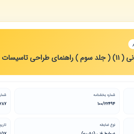
اعمال جراحی قلب باز
شماره بخشنامه
شمار
287
100/22494
نوع ضابطه
تاریخ
ضوابط فنی (نشریه)
9/17