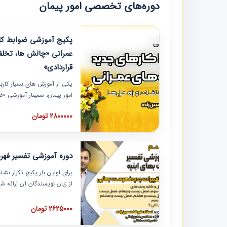
دوره‌های تخصصی امور پیمان
پکیج آموزشی ضوابط کار
عمرانی «چالش ها، تخلف
قراردادی»
یکی از آموزش‏‏‏‏‏‏ های بسیار کا
امور پیمان، سمینار آموزشی «
عمرانی» چالش ها، تخلفات و ر
2800000 تومان
در محل سندیکای شرکت های سا
آموزش نکات کلیدی مربوط به ک
به همراه تجربیات عملی ارائه
دوره آموزشی تفسیر فه
برای اولین بار پکیج تکرار نش
از زبان نویسندگان آن ارائه
مطالب فهرست بها تفسیر و ار
تصویری بوده و به همراه تصاو
2625000 تومان
فهرست بها ارائه شده است. ای