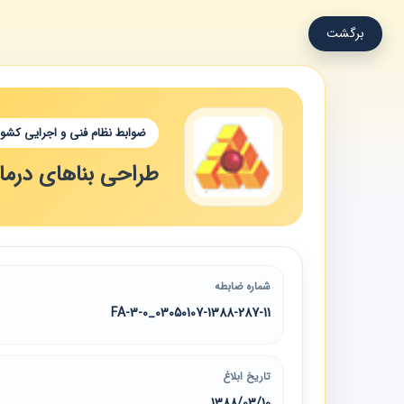
برگشت
ضوابط نظام فنی و اجرایی کشور
طراحی بناهای درمانی ( 11) ( جلد سوم ) راهنمای طراحی تاسیسات برقی بخش 
شماره ضابطه
03050107-1388-287-11_3-0-FA
تاریخ ابلاغ
1388/03/10