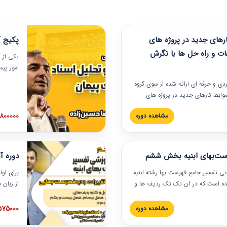
های جدید در پروژه های
پکیج آ
ات و راه حل ها با نگرش
یکی از آ
امور پی
در دانش
ربردی و حرفه‏ ای ارائه شده از سوی گروه
مربوط به
ضوابط کارهای جدید در پروژه های
بایدها و
اه حل ها با نگرش قراردادی است که
عملی در
2800000 توم
مشاهده دوره
ختمانی کشور ارائه شد. در این
ارهای جدید در اسناد و مدارک پیمان
 شده است.
رست‌بهای ابنیه بخش ششم
دوره آ
دنی تفسیر جامع فهرست بها رشته ابنیه
برای اول
 شده است که در آن تک تک ردیف ها و
از زبان
ائه شده است. این دوره به صورت کامل
مطالب ف
یر عملیات اجرایی مرتبط با ردیف های
تصویری 
1575000 توم
مشاهده دوره
ن دوره با کلام مهندس
فهرست ب