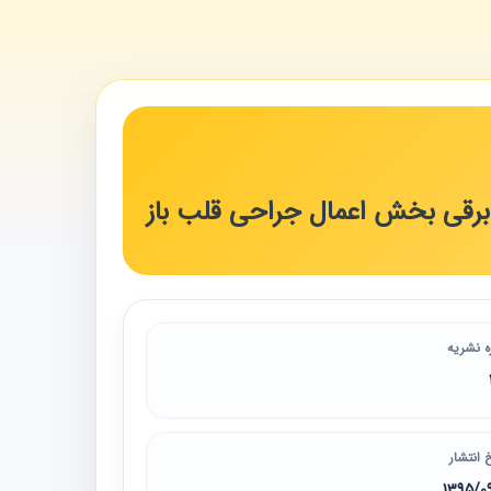
ه نشریه
 انتشار
1395/0