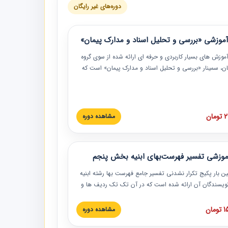
دوره‌های غیر رایگان
موزشی «بررسی و تحلیل اسناد و مدارک پیمان»
موزش‏‏‏‏‏‏ های بسیار کاربردی و حرفه‏ ای ارائه شده از سوی گروه
مان، سمینار «بررسی و تحلیل اسناد و مدارک پیمان» است که
گاه صنعتی شریف ارائه شد. در این آموزش نکات کلیدی
 اسناد و مدارک پیمان، اولویت بندی اسناد و مدارک پیمان،
 نبایدهای مربوط به اسناد و مدارک پیمان به همراه تجربیات
 این خصوص ارائه شده است.
ان
مشاهده دوره
موزشی تفسیر فهرست‌بهای ابنیه بخش پنجم
ین بار پکیج تکرار نشدنی تفسیر جامع فهرست بها رشته ابنیه
 نویسندگان آن ارائه شده است که در آن تک تک ردیف ها و
هرست بها تفسیر و ارائه شده است. این دوره به صورت کامل
بوده و به همراه تصاویر عملیات اجرایی مرتبط با ردیف های
ان
مشاهده دوره
ها ارائه شده است. این دوره با کلام مهندس