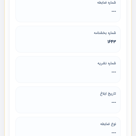
شماره ضابطه
---
شماره بخشنامه
1643
شماره نشریه
---
تاریخ ابلاغ
---
نوع ضابطه
---