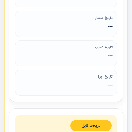
تاریخ انتشار
---
تاریخ تصویب
---
تاریخ اجرا
---
دریافت فایل