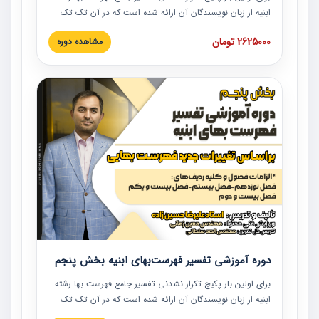
ابنیه از زبان نویسندگان آن ارائه شده است که در آن تک تک
ردیف ها و مطالب فهرست بها تفسیر و ارائه شده است. این
2625000 تومان
مشاهده دوره
دوره به صورت کامل تصویری بوده و به همراه تصاویر عملیات
اجرایی مرتبط با ردیف های فهرست بها ارائه شده است. این
دوره با کلام مهندس علیرضاحسین‌زاده مدیر پروژه مهندسی
مشاور در امر بازنگری فهرست بها رشته ابنیه ارائه شده و به تمام
همکارانی که در حوزه صنعت ساخت در حال فعالیت هستند حتما
توصیه می کنیم از مطالب این دوره استفاده نمایند.
دوره آموزشی تفسیر فهرست‌بهای ابنیه بخش پنجم
برای اولین بار پکیج تکرار نشدنی تفسیر جامع فهرست بها رشته
ابنیه از زبان نویسندگان آن ارائه شده است که در آن تک تک
ردیف ها و مطالب فهرست بها تفسیر و ارائه شده است. این