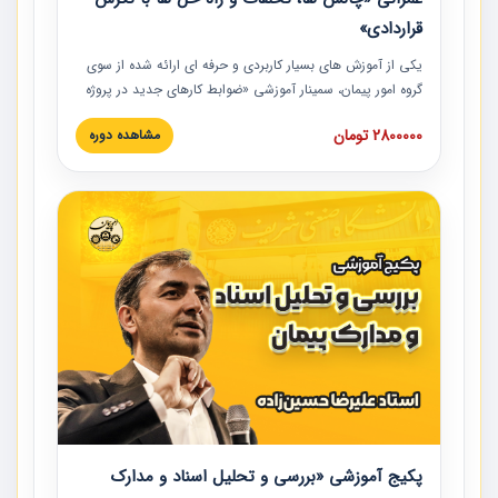
قراردادی»
یکی از آموزش‏‏‏‏‏‏ های بسیار کاربردی و حرفه‏ ای ارائه شده از سوی
گروه امور پیمان، سمینار آموزشی «ضوابط کارهای جدید در پروژه
های عمرانی» چالش ها، تخلفات و راه حل ها با نگرش قراردادی
2800000 تومان
مشاهده دوره
است که در محل سندیکای شرکت های ساختمانی کشور ارائه شد.
در این آموزش نکات کلیدی مربوط به کارهای جدید در اسناد و
مدارک پیمان به همراه تجربیات عملی ارائه شده است.
پکیج آموزشی «بررسی و تحلیل اسناد و مدارک