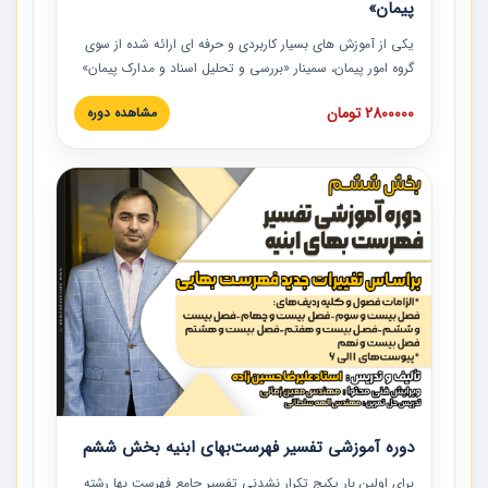
پیمان»
یکی از آموزش‏‏‏‏‏‏ های بسیار کاربردی و حرفه‏ ای ارائه شده از سوی
گروه امور پیمان، سمینار «بررسی و تحلیل اسناد و مدارک پیمان»
است که در دانشگاه صنعتی شریف ارائه شد. در این آموزش
2800000 تومان
مشاهده دوره
نکات کلیدی مربوط به اسناد و مدارک پیمان، اولویت بندی اسناد
و مدارک پیمان، بایدها و نبایدهای مربوط به اسناد و مدارک
پیمان به همراه تجربیات عملی در این خصوص ارائه شده است.
دوره آموزشی تفسیر فهرست‌بهای ابنیه بخش ششم
برای اولین بار پکیج تکرار نشدنی تفسیر جامع فهرست بها رشته