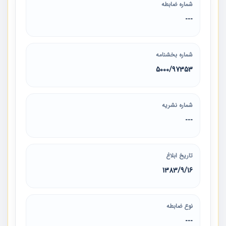
شماره ضابطه
---
شماره بخشنامه
5000/97353
شماره نشریه
---
تاریخ ابلاغ
1383/9/16
نوع ضابطه
---