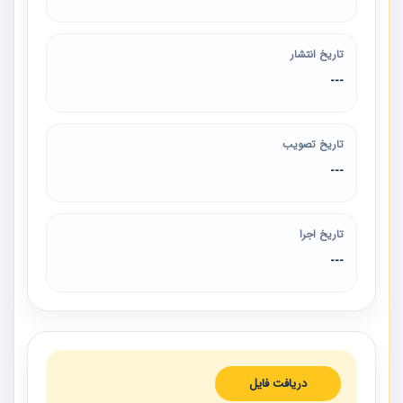
تاریخ انتشار
---
تاریخ تصویب
---
تاریخ اجرا
---
دریافت فایل