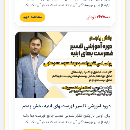
ابنیه از زبان نویسندگان آن ارائه شده است که در آن تک تک
ردیف ها و مطالب فهرست بها تفسیر و ارائه شده است. این
2625000 تومان
مشاهده دوره
دوره به صورت کامل تصویری بوده و به همراه تصاویر عملیات
اجرایی مرتبط با ردیف های فهرست بها ارائه شده است. این
دوره با کلام مهندس علیرضاحسین‌زاده مدیر پروژه مهندسی
مشاور در امر بازنگری فهرست بها رشته ابنیه ارائه شده و به تمام
همکارانی که در حوزه صنعت ساخت در حال فعالیت هستند حتما
توصیه می کنیم از مطالب این دوره استفاده نمایند.
دوره آموزشی تفسیر فهرست‌بهای ابنیه بخش پنجم
برای اولین بار پکیج تکرار نشدنی تفسیر جامع فهرست بها رشته
ابنیه از زبان نویسندگان آن ارائه شده است که در آن تک تک
ردیف ها و مطالب فهرست بها تفسیر و ارائه شده است. این