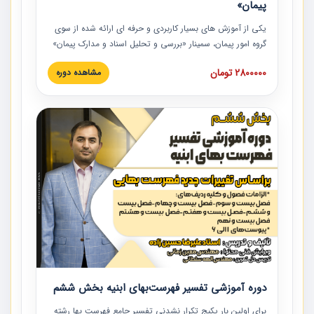
پیمان»
یکی از آموزش‏‏‏‏‏‏ های بسیار کاربردی و حرفه‏ ای ارائه شده از سوی
گروه امور پیمان، سمینار «بررسی و تحلیل اسناد و مدارک پیمان»
است که در دانشگاه صنعتی شریف ارائه شد. در این آموزش
2800000 تومان
مشاهده دوره
نکات کلیدی مربوط به اسناد و مدارک پیمان، اولویت بندی اسناد
و مدارک پیمان، بایدها و نبایدهای مربوط به اسناد و مدارک
پیمان به همراه تجربیات عملی در این خصوص ارائه شده است.
دوره آموزشی تفسیر فهرست‌بهای ابنیه بخش ششم
برای اولین بار پکیج تکرار نشدنی تفسیر جامع فهرست بها رشته