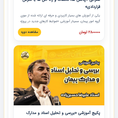
قراردادی»
یکی از آموزش‏‏‏‏‏‏ های بسیار کاربردی و حرفه‏ ای ارائه شده از سوی
گروه امور پیمان، سمینار آموزشی «ضوابط کارهای جدید در پروژه
های عمرانی» چالش ها، تخلفات و راه حل ها با نگرش قراردادی
2800000 تومان
مشاهده دوره
است که در محل سندیکای شرکت های ساختمانی کشور ارائه شد.
در این آموزش نکات کلیدی مربوط به کارهای جدید در اسناد و
مدارک پیمان به همراه تجربیات عملی ارائه شده است.
پکیج آموزشی «بررسی و تحلیل اسناد و مدارک