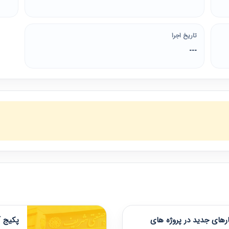
تاریخ اجرا
---
های جدید در پروژه های
پکیج آ