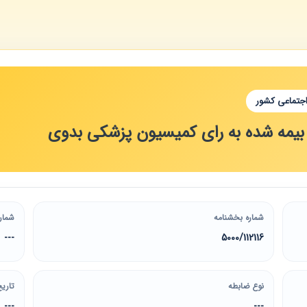
اجتماعی کشور
 بیمه شده به رای کمیسیون پزشکی بدوی
شماره بخشنامه
شمار
---
5000/112116
نوع ضابطه
تاریخ
---
---