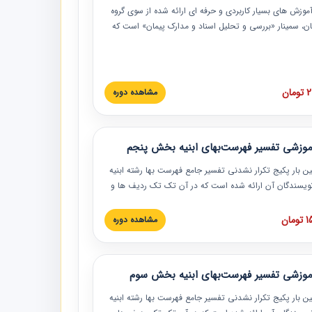
موزش‏‏‏‏‏‏ های بسیار کاربردی و حرفه‏ ای ارائه شده از سوی گروه
مان، سمینار «بررسی و تحلیل اسناد و مدارک پیمان» است که
گاه صنعتی شریف ارائه شد. در این آموزش نکات کلیدی
 اسناد و مدارک پیمان، اولویت بندی اسناد و مدارک پیمان،
 نبایدهای مربوط به اسناد و مدارک پیمان به همراه تجربیات
 این خصوص ارائه شده است.
ان
مشاهده دوره
موزشی تفسیر فهرست‌بهای ابنیه بخش پنجم
ین بار پکیج تکرار نشدنی تفسیر جامع فهرست بها رشته ابنیه
 نویسندگان آن ارائه شده است که در آن تک تک ردیف ها و
هرست بها تفسیر و ارائه شده است. این دوره به صورت کامل
بوده و به همراه تصاویر عملیات اجرایی مرتبط با ردیف های
ان
مشاهده دوره
ها ارائه شده است. این دوره با کلام مهندس
سین‌زاده مدیر پروژه مهندسی مشاور در امر بازنگری فهرست
 ابنیه ارائه شده و به تمام همکارانی که در حوزه صنعت
موزشی تفسیر فهرست‌بهای ابنیه بخش سوم
 حال فعالیت هستند حتما توصیه می کنیم از مطالب این
فاده نمایند.
ین بار پکیج تکرار نشدنی تفسیر جامع فهرست بها رشته ابنیه