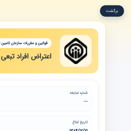
برگشت
قوانین و مقررات سازمان تامین 
اعتراض افراد تبعی
شماره ضابطه
---
تاریخ ابلاغ
1384/12/21