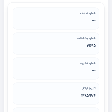
شماره ضابطه
---
شماره بخشنامه
31695
شماره نشریه
---
تاریخ ابلاغ
1385/4/4