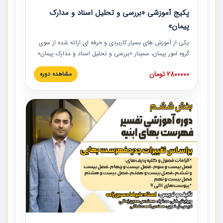
پکیج آموزشی «بررسی و تحلیل اسناد و مدارک
پیمان»
یکی از آموزش‏‏‏‏‏‏ های بسیار کاربردی و حرفه‏ ای ارائه شده از سوی
گروه امور پیمان، سمینار «بررسی و تحلیل اسناد و مدارک پیمان»
است که در دانشگاه صنعتی شریف ارائه شد. در این آموزش
2800000 تومان
مشاهده دوره
نکات کلیدی مربوط به اسناد و مدارک پیمان، اولویت بندی اسناد
و مدارک پیمان، بایدها و نبایدهای مربوط به اسناد و مدارک
پیمان به همراه تجربیات عملی در این خصوص ارائه شده است.