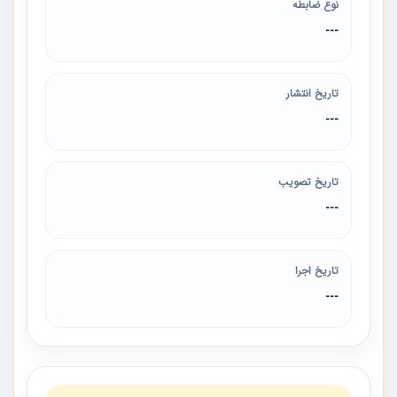
نوع ضابطه
---
تاریخ انتشار
---
تاریخ تصویب
---
تاریخ اجرا
---