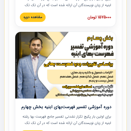
ابنیه از زبان نویسندگان آن ارائه شده است که در آن تک تک
ردیف ها و مطالب فهرست بها تفسیر و ارائه شده است. این
1575000 تومان
مشاهده دوره
دوره به صورت کامل تصویری بوده و به همراه تصاویر عملیات
اجرایی مرتبط با ردیف های فهرست بها ارائه شده است. این
دوره با کلام مهندس علیرضاحسین‌زاده مدیر پروژه مهندسی
مشاور در امر بازنگری فهرست بها رشته ابنیه ارائه شده و به تمام
همکارانی که در حوزه صنعت ساخت در حال فعالیت هستند حتما
توصیه می کنیم از مطالب این دوره استفاده نمایند.
دوره آموزشی تفسیر فهرست‌بهای ابنیه بخش چهارم
برای اولین بار پکیج تکرار نشدنی تفسیر جامع فهرست بها رشته
ابنیه از زبان نویسندگان آن ارائه شده است که در آن تک تک
ردیف ها و مطالب فهرست بها تفسیر و ارائه شده است. این