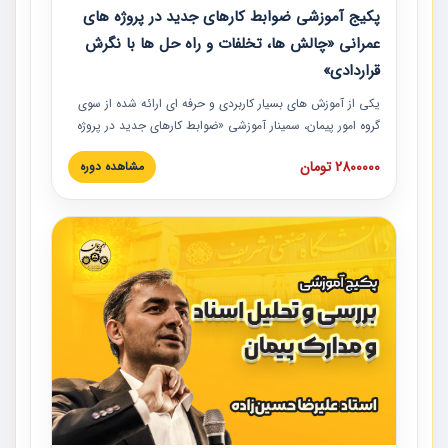
پکیج آموزشی ضوابط کارهای جدید در پروژه های
عمرانی «چالش ها، تخلفات و راه حل ها با نگرش
قراردادی»
یکی از آموزش‏‏‏‏‏‏ های بسیار کاربردی و حرفه‏ ای ارائه شده از سوی
گروه امور پیمان، سمینار آموزشی «ضوابط کارهای جدید در پروژه
های عمرانی» چالش ها، تخلفات و راه حل ها با نگرش قراردادی
2800000 تومان
مشاهده دوره
است که در محل سندیکای شرکت های ساختمانی کشور ارائه شد.
در این آموزش نکات کلیدی مربوط به کارهای جدید در اسناد و
مدارک پیمان به همراه تجربیات عملی ارائه شده است.