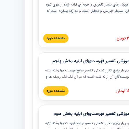
موزش‏‏‏‏‏‏ های بسیار کاربردی و حرفه‏ ای ارائه شده از سوی گروه
مان، سمینار «بررسی و تحلیل اسناد و مدارک پیمان» است که
گاه صنعتی شریف ارائه شد. در این آموزش نکات کلیدی
 اسناد و مدارک پیمان، اولویت بندی اسناد و مدارک پیمان،
 نبایدهای مربوط به اسناد و مدارک پیمان به همراه تجربیات
 این خصوص ارائه شده است.
ان
مشاهده دوره
موزشی تفسیر فهرست‌بهای ابنیه بخش پنجم
ین بار پکیج تکرار نشدنی تفسیر جامع فهرست بها رشته ابنیه
 نویسندگان آن ارائه شده است که در آن تک تک ردیف ها و
هرست بها تفسیر و ارائه شده است. این دوره به صورت کامل
بوده و به همراه تصاویر عملیات اجرایی مرتبط با ردیف های
ان
مشاهده دوره
ها ارائه شده است. این دوره با کلام مهندس
سین‌زاده مدیر پروژه مهندسی مشاور در امر بازنگری فهرست
 ابنیه ارائه شده و به تمام همکارانی که در حوزه صنعت
موزشی تفسیر فهرست‌بهای ابنیه بخش سوم
 حال فعالیت هستند حتما توصیه می کنیم از مطالب این
فاده نمایند.
ین بار پکیج تکرار نشدنی تفسیر جامع فهرست بها رشته ابنیه