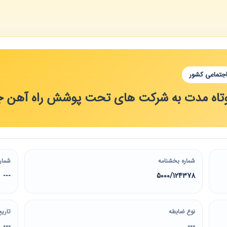
اجتماعی کشور
وتاه مدت به شرکت های تحت پوشش راه آهن جم
شماره بخشنامه
شمار
---
5000/124378
نوع ضابطه
تاریخ
---
---