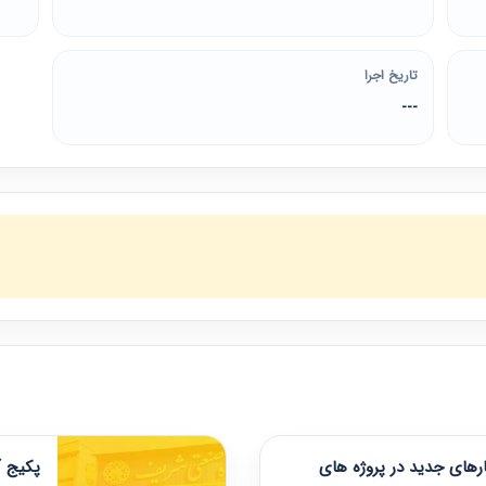
تاریخ اجرا
---
های جدید در پروژه های
پکیج آ