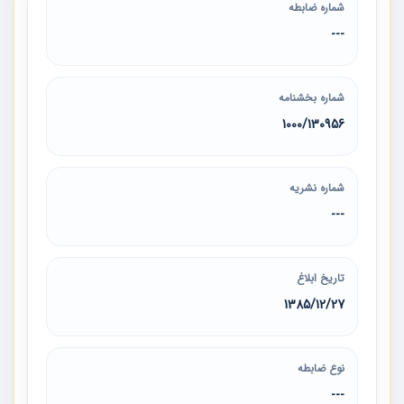
شماره ضابطه
---
شماره بخشنامه
1000/130956
شماره نشریه
---
تاریخ ابلاغ
1385/12/27
نوع ضابطه
---