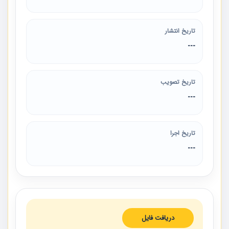
تاریخ انتشار
---
تاریخ تصویب
---
تاریخ اجرا
---
دریافت فایل