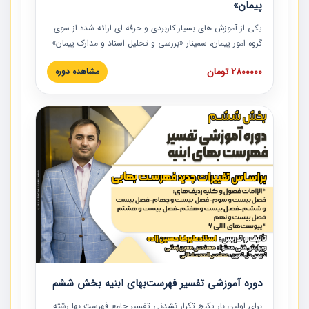
پیمان»
یکی از آموزش‏‏‏‏‏‏ های بسیار کاربردی و حرفه‏ ای ارائه شده از سوی
گروه امور پیمان، سمینار «بررسی و تحلیل اسناد و مدارک پیمان»
است که در دانشگاه صنعتی شریف ارائه شد. در این آموزش
2800000 تومان
مشاهده دوره
نکات کلیدی مربوط به اسناد و مدارک پیمان، اولویت بندی اسناد
و مدارک پیمان، بایدها و نبایدهای مربوط به اسناد و مدارک
پیمان به همراه تجربیات عملی در این خصوص ارائه شده است.
دوره آموزشی تفسیر فهرست‌بهای ابنیه بخش ششم
برای اولین بار پکیج تکرار نشدنی تفسیر جامع فهرست بها رشته