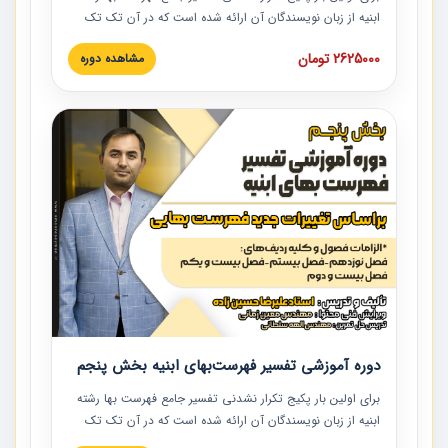
ابنیه از زبان نویسندگان آن ارائه شده است که در آن تک تک
ردیف ها و مطالب فهرست بها تفسیر و ارائه شده است. این
2625000 تومان
مشاهده دوره
دوره به صورت کامل تصویری بوده و به همراه تصاویر عملیات
اجرایی مرتبط با ردیف های فهرست بها ارائه شده است. این
دوره با کلام مهندس علیرضاحسین‌زاده مدیر پروژه مهندسی
مشاور در امر بازنگری فهرست بها رشته ابنیه ارائه شده و به تمام
همکارانی که در حوزه صنعت ساخت در حال فعالیت هستند حتما
توصیه می کنیم از مطالب این دوره استفاده نمایند.
دوره آموزشی تفسیر فهرست‌بهای ابنیه بخش پنجم
برای اولین بار پکیج تکرار نشدنی تفسیر جامع فهرست بها رشته
ابنیه از زبان نویسندگان آن ارائه شده است که در آن تک تک
ردیف ها و مطالب فهرست بها تفسیر و ارائه شده است. این