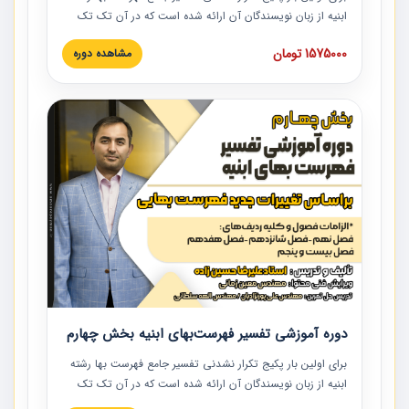
ابنیه از زبان نویسندگان آن ارائه شده است که در آن تک تک
ردیف ها و مطالب فهرست بها تفسیر و ارائه شده است. این
1575000 تومان
مشاهده دوره
دوره به صورت کامل تصویری بوده و به همراه تصاویر عملیات
اجرایی مرتبط با ردیف های فهرست بها ارائه شده است. این
دوره با کلام مهندس علیرضاحسین‌زاده مدیر پروژه مهندسی
مشاور در امر بازنگری فهرست بها رشته ابنیه ارائه شده و به تمام
همکارانی که در حوزه صنعت ساخت در حال فعالیت هستند حتما
توصیه می کنیم از مطالب این دوره استفاده نمایند.
دوره آموزشی تفسیر فهرست‌بهای ابنیه بخش چهارم
برای اولین بار پکیج تکرار نشدنی تفسیر جامع فهرست بها رشته
ابنیه از زبان نویسندگان آن ارائه شده است که در آن تک تک
ردیف ها و مطالب فهرست بها تفسیر و ارائه شده است. این