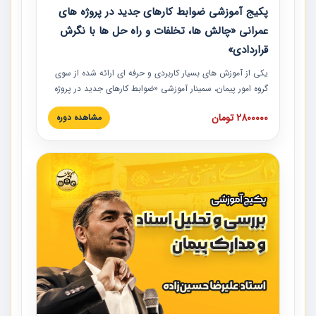
پکیج آموزشی ضوابط کارهای جدید در پروژه های
عمرانی «چالش ها، تخلفات و راه حل ها با نگرش
قراردادی»
یکی از آموزش‏‏‏‏‏‏ های بسیار کاربردی و حرفه‏ ای ارائه شده از سوی
گروه امور پیمان، سمینار آموزشی «ضوابط کارهای جدید در پروژه
های عمرانی» چالش ها، تخلفات و راه حل ها با نگرش قراردادی
2800000 تومان
مشاهده دوره
است که در محل سندیکای شرکت های ساختمانی کشور ارائه شد.
در این آموزش نکات کلیدی مربوط به کارهای جدید در اسناد و
مدارک پیمان به همراه تجربیات عملی ارائه شده است.