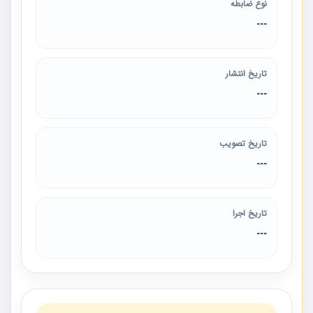
نوع ضابطه
---
تاریخ انتشار
---
تاریخ تصویب
---
تاریخ اجرا
---