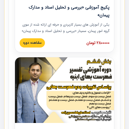
پکیج آموزشی «بررسی و تحلیل اسناد و مدارک
پیمان»
یکی از آموزش‏‏‏‏‏‏ های بسیار کاربردی و حرفه‏ ای ارائه شده از سوی
گروه امور پیمان، سمینار «بررسی و تحلیل اسناد و مدارک پیمان»
است که در دانشگاه صنعتی شریف ارائه شد. در این آموزش
2800000 تومان
مشاهده دوره
نکات کلیدی مربوط به اسناد و مدارک پیمان، اولویت بندی اسناد
و مدارک پیمان، بایدها و نبایدهای مربوط به اسناد و مدارک
پیمان به همراه تجربیات عملی در این خصوص ارائه شده است.