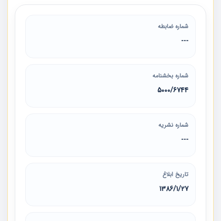
شماره ضابطه
---
شماره بخشنامه
5000/6744
شماره نشریه
---
تاریخ ابلاغ
1386/1/27