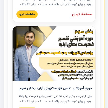
ابنیه از زبان نویسندگان آن ارائه شده است که در آن تک تک
ردیف ها و مطالب فهرست بها تفسیر و ارائه شده است. این
1575000 تومان
مشاهده دوره
دوره به صورت کامل تصویری بوده و به همراه تصاویر عملیات
اجرایی مرتبط با ردیف های فهرست بها ارائه شده است. این
دوره با کلام مهندس علیرضاحسین‌زاده مدیر پروژه مهندسی
مشاور در امر بازنگری فهرست بها رشته ابنیه ارائه شده و به تمام
همکارانی که در حوزه صنعت ساخت در حال فعالیت هستند حتما
توصیه می کنیم از مطالب این دوره استفاده نمایند.
دوره آموزشی تفسیر فهرست‌بهای ابنیه بخش سوم
برای اولین بار پکیج تکرار نشدنی تفسیر جامع فهرست بها رشته
ابنیه از زبان نویسندگان آن ارائه شده است که در آن تک تک
ردیف ها و مطالب فهرست بها تفسیر و ارائه شده است. این