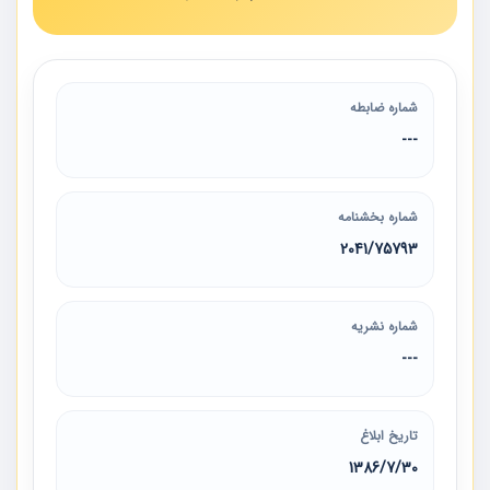
شماره ضابطه
---
شماره بخشنامه
2041/75793
شماره نشریه
---
تاریخ ابلاغ
1386/7/30