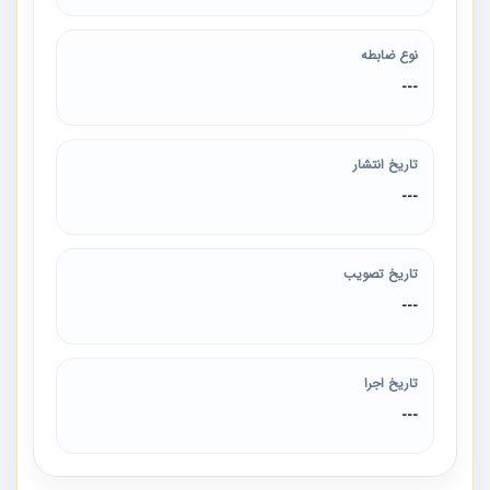
نوع ضابطه
---
تاریخ انتشار
---
تاریخ تصویب
---
تاریخ اجرا
---