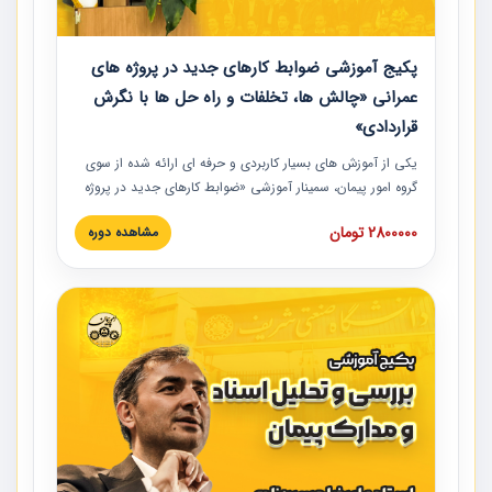
پکیج آموزشی ضوابط کارهای جدید در پروژه های
عمرانی «چالش ها، تخلفات و راه حل ها با نگرش
قراردادی»
یکی از آموزش‏‏‏‏‏‏ های بسیار کاربردی و حرفه‏ ای ارائه شده از سوی
گروه امور پیمان، سمینار آموزشی «ضوابط کارهای جدید در پروژه
های عمرانی» چالش ها، تخلفات و راه حل ها با نگرش قراردادی
2800000 تومان
مشاهده دوره
است که در محل سندیکای شرکت های ساختمانی کشور ارائه شد.
در این آموزش نکات کلیدی مربوط به کارهای جدید در اسناد و
مدارک پیمان به همراه تجربیات عملی ارائه شده است.