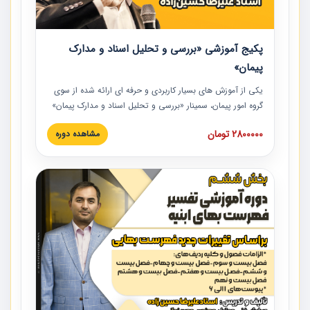
پکیج آموزشی «بررسی و تحلیل اسناد و مدارک
پیمان»
یکی از آموزش‏‏‏‏‏‏ های بسیار کاربردی و حرفه‏ ای ارائه شده از سوی
گروه امور پیمان، سمینار «بررسی و تحلیل اسناد و مدارک پیمان»
است که در دانشگاه صنعتی شریف ارائه شد. در این آموزش
2800000 تومان
مشاهده دوره
نکات کلیدی مربوط به اسناد و مدارک پیمان، اولویت بندی اسناد
و مدارک پیمان، بایدها و نبایدهای مربوط به اسناد و مدارک
پیمان به همراه تجربیات عملی در این خصوص ارائه شده است.