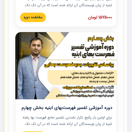
ابنیه از زبان نویسندگان آن ارائه شده است که در آن تک تک
ردیف ها و مطالب فهرست بها تفسیر و ارائه شده است. این
1575000 تومان
مشاهده دوره
دوره به صورت کامل تصویری بوده و به همراه تصاویر عملیات
اجرایی مرتبط با ردیف های فهرست بها ارائه شده است. این
دوره با کلام مهندس علیرضاحسین‌زاده مدیر پروژه مهندسی
مشاور در امر بازنگری فهرست بها رشته ابنیه ارائه شده و به تمام
همکارانی که در حوزه صنعت ساخت در حال فعالیت هستند حتما
توصیه می کنیم از مطالب این دوره استفاده نمایند.
دوره آموزشی تفسیر فهرست‌بهای ابنیه بخش چهارم
برای اولین بار پکیج تکرار نشدنی تفسیر جامع فهرست بها رشته
ابنیه از زبان نویسندگان آن ارائه شده است که در آن تک تک
ردیف ها و مطالب فهرست بها تفسیر و ارائه شده است. این