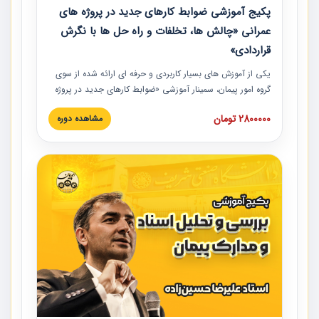
پکیج آموزشی ضوابط کارهای جدید در پروژه های
عمرانی «چالش ها، تخلفات و راه حل ها با نگرش
قراردادی»
یکی از آموزش‏‏‏‏‏‏ های بسیار کاربردی و حرفه‏ ای ارائه شده از سوی
گروه امور پیمان، سمینار آموزشی «ضوابط کارهای جدید در پروژه
های عمرانی» چالش ها، تخلفات و راه حل ها با نگرش قراردادی
2800000 تومان
مشاهده دوره
است که در محل سندیکای شرکت های ساختمانی کشور ارائه شد.
در این آموزش نکات کلیدی مربوط به کارهای جدید در اسناد و
مدارک پیمان به همراه تجربیات عملی ارائه شده است.