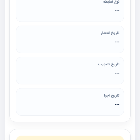
نوع ضابطه
---
تاریخ انتشار
---
تاریخ تصویب
---
تاریخ اجرا
---