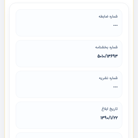
شماره ضابطه
---
شماره بخشنامه
5010/13693
شماره نشریه
---
تاریخ ابلاغ
1390/1/22