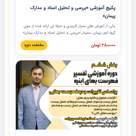
پکیج آموزشی «بررسی و تحلیل اسناد و مدارک
پیمان»
یکی از آموزش‏‏‏‏‏‏ های بسیار کاربردی و حرفه‏ ای ارائه شده از سوی
گروه امور پیمان، سمینار «بررسی و تحلیل اسناد و مدارک پیمان»
است که در دانشگاه صنعتی شریف ارائه شد. در این آموزش
2800000 تومان
مشاهده دوره
نکات کلیدی مربوط به اسناد و مدارک پیمان، اولویت بندی اسناد
و مدارک پیمان، بایدها و نبایدهای مربوط به اسناد و مدارک
پیمان به همراه تجربیات عملی در این خصوص ارائه شده است.