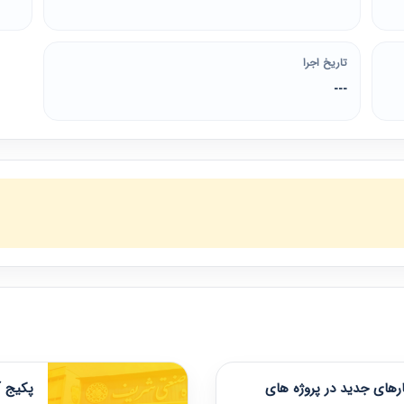
تاریخ اجرا
---
های جدید در پروژه های
پکیج آ