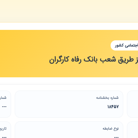
اجتماعی کشور
طریق شعب بانک رفاه کارگران
شماره بخشنامه
شمار
---
18457
نوع ضابطه
تاریخ
---
---