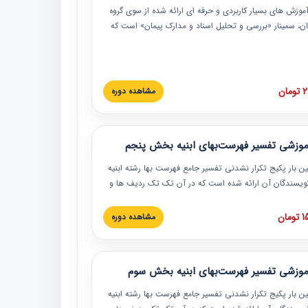
موزش‏‏‏‏‏‏ های بسیار کاربردی و حرفه‏ ای ارائه شده از سوی گروه
مان، سمینار «بررسی و تحلیل اسناد و مدارک پیمان» است که
گاه صنعتی شریف ارائه شد. در این آموزش نکات کلیدی
 اسناد و مدارک پیمان، اولویت بندی اسناد و مدارک پیمان،
 نبایدهای مربوط به اسناد و مدارک پیمان به همراه تجربیات
 این خصوص ارائه شده است.
ان
مشاهده دوره
موزشی تفسیر فهرست‌بهای ابنیه بخش پنجم
ین بار پکیج تکرار نشدنی تفسیر جامع فهرست بها رشته ابنیه
 نویسندگان آن ارائه شده است که در آن تک تک ردیف ها و
هرست بها تفسیر و ارائه شده است. این دوره به صورت کامل
بوده و به همراه تصاویر عملیات اجرایی مرتبط با ردیف های
ان
مشاهده دوره
ها ارائه شده است. این دوره با کلام مهندس
سین‌زاده مدیر پروژه مهندسی مشاور در امر بازنگری فهرست
 ابنیه ارائه شده و به تمام همکارانی که در حوزه صنعت
موزشی تفسیر فهرست‌بهای ابنیه بخش سوم
 حال فعالیت هستند حتما توصیه می کنیم از مطالب این
فاده نمایند.
ین بار پکیج تکرار نشدنی تفسیر جامع فهرست بها رشته ابنیه