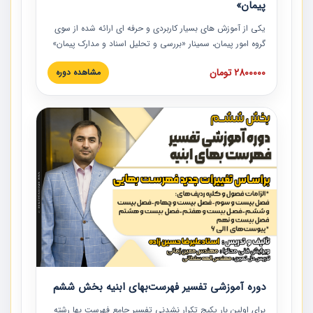
پیمان»
یکی از آموزش‏‏‏‏‏‏ های بسیار کاربردی و حرفه‏ ای ارائه شده از سوی
گروه امور پیمان، سمینار «بررسی و تحلیل اسناد و مدارک پیمان»
است که در دانشگاه صنعتی شریف ارائه شد. در این آموزش
2800000 تومان
مشاهده دوره
نکات کلیدی مربوط به اسناد و مدارک پیمان، اولویت بندی اسناد
و مدارک پیمان، بایدها و نبایدهای مربوط به اسناد و مدارک
پیمان به همراه تجربیات عملی در این خصوص ارائه شده است.
دوره آموزشی تفسیر فهرست‌بهای ابنیه بخش ششم
برای اولین بار پکیج تکرار نشدنی تفسیر جامع فهرست بها رشته