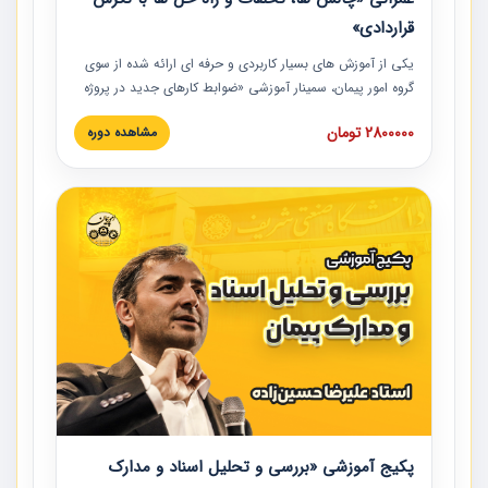
قراردادی»
یکی از آموزش‏‏‏‏‏‏ های بسیار کاربردی و حرفه‏ ای ارائه شده از سوی
گروه امور پیمان، سمینار آموزشی «ضوابط کارهای جدید در پروژه
های عمرانی» چالش ها، تخلفات و راه حل ها با نگرش قراردادی
2800000 تومان
مشاهده دوره
است که در محل سندیکای شرکت های ساختمانی کشور ارائه شد.
در این آموزش نکات کلیدی مربوط به کارهای جدید در اسناد و
مدارک پیمان به همراه تجربیات عملی ارائه شده است.
پکیج آموزشی «بررسی و تحلیل اسناد و مدارک