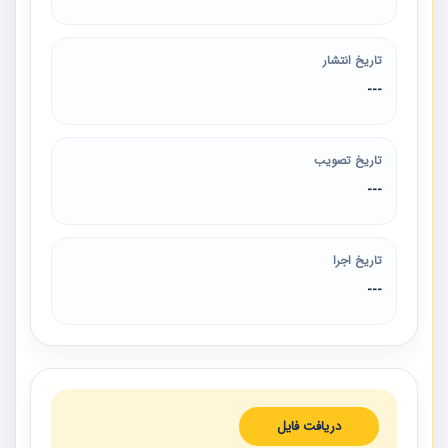
تاریخ انتشار
---
تاریخ تصویب
---
تاریخ اجرا
---
دریافت فایل