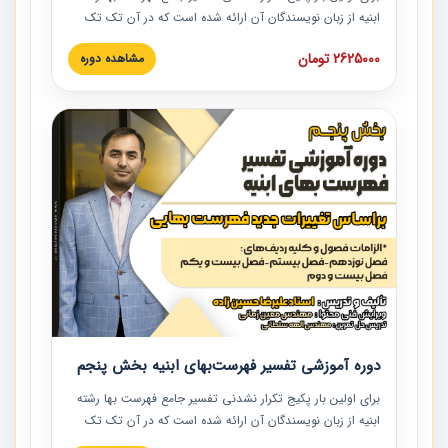
ابنیه از زبان نویسندگان آن ارائه شده است که در آن تک تک
ردیف ها و مطالب فهرست بها تفسیر و ارائه شده است. این
2625000 تومان
مشاهده دوره
دوره به صورت کامل تصویری بوده و به همراه تصاویر عملیات
اجرایی مرتبط با ردیف های فهرست بها ارائه شده است. این
دوره با کلام مهندس علیرضاحسین‌زاده مدیر پروژه مهندسی
مشاور در امر بازنگری فهرست بها رشته ابنیه ارائه شده و به تمام
همکارانی که در حوزه صنعت ساخت در حال فعالیت هستند حتما
توصیه می کنیم از مطالب این دوره استفاده نمایند.
دوره آموزشی تفسیر فهرست‌بهای ابنیه بخش پنجم
برای اولین بار پکیج تکرار نشدنی تفسیر جامع فهرست بها رشته
ابنیه از زبان نویسندگان آن ارائه شده است که در آن تک تک
ردیف ها و مطالب فهرست بها تفسیر و ارائه شده است. این