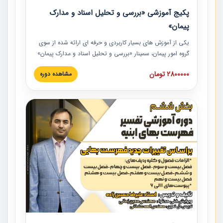
پکیج آموزشی «بررسی و تحلیل اسناد و مدارک
پیمان»
یکی از آموزش‏‏‏‏‏‏ های بسیار کاربردی و حرفه‏ ای ارائه شده از سوی
گروه امور پیمان، سمینار «بررسی و تحلیل اسناد و مدارک پیمان»
است که در دانشگاه صنعتی شریف ارائه شد. در این آموزش
2800000 تومان
مشاهده دوره
نکات کلیدی مربوط به اسناد و مدارک پیمان، اولویت بندی اسناد
و مدارک پیمان، بایدها و نبایدهای مربوط به اسناد و مدارک
پیمان به همراه تجربیات عملی در این خصوص ارائه شده است.