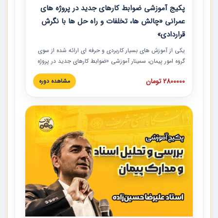
پکیج آموزشی ضوابط کارهای جدید در پروژه های
عمرانی «چالش ها، تخلفات و راه حل ها با نگرش
قراردادی»
یکی از آموزش‏‏‏‏‏‏ های بسیار کاربردی و حرفه‏ ای ارائه شده از سوی
گروه امور پیمان، سمینار آموزشی «ضوابط کارهای جدید در پروژه
های عمرانی» چالش ها، تخلفات و راه حل ها با نگرش قراردادی
2800000 تومان
مشاهده دوره
است که در محل سندیکای شرکت های ساختمانی کشور ارائه شد.
در این آموزش نکات کلیدی مربوط به کارهای جدید در اسناد و
مدارک پیمان به همراه تجربیات عملی ارائه شده است.