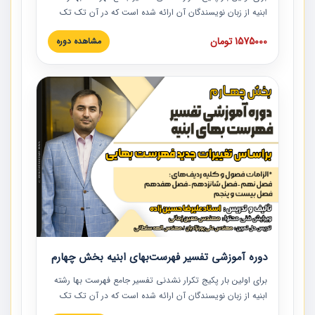
ابنیه از زبان نویسندگان آن ارائه شده است که در آن تک تک
ردیف ها و مطالب فهرست بها تفسیر و ارائه شده است. این
1575000 تومان
مشاهده دوره
دوره به صورت کامل تصویری بوده و به همراه تصاویر عملیات
اجرایی مرتبط با ردیف های فهرست بها ارائه شده است. این
دوره با کلام مهندس علیرضاحسین‌زاده مدیر پروژه مهندسی
مشاور در امر بازنگری فهرست بها رشته ابنیه ارائه شده و به تمام
همکارانی که در حوزه صنعت ساخت در حال فعالیت هستند حتما
توصیه می کنیم از مطالب این دوره استفاده نمایند.
دوره آموزشی تفسیر فهرست‌بهای ابنیه بخش چهارم
برای اولین بار پکیج تکرار نشدنی تفسیر جامع فهرست بها رشته
ابنیه از زبان نویسندگان آن ارائه شده است که در آن تک تک
ردیف ها و مطالب فهرست بها تفسیر و ارائه شده است. این