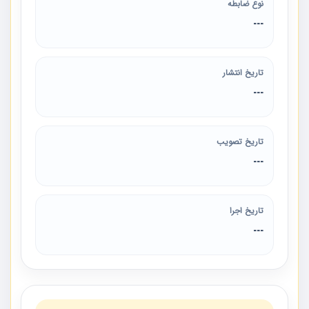
نوع ضابطه
---
تاریخ انتشار
---
تاریخ تصویب
---
تاریخ اجرا
---