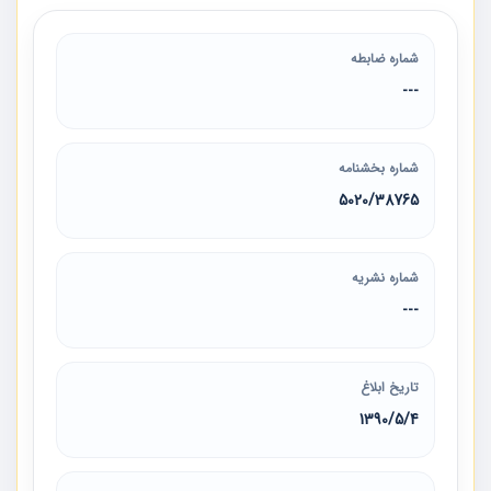
شماره ضابطه
---
شماره بخشنامه
5020/38765
شماره نشریه
---
تاریخ ابلاغ
1390/5/4