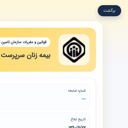
برگشت
قوانین و مقررات سازمان تامین 
بیمه زنان سرپرست 
شماره ضابطه
---
تاریخ ابلاغ
1390/5/22