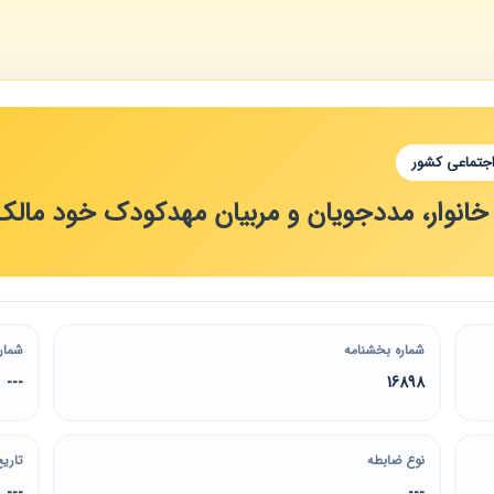
اجتماعی کشور
خانوار، مددجویان و مربیان مهدکودک خود مالک
شماره بخشنامه
شمار
---
16898
نوع ضابطه
تاریخ
---
---