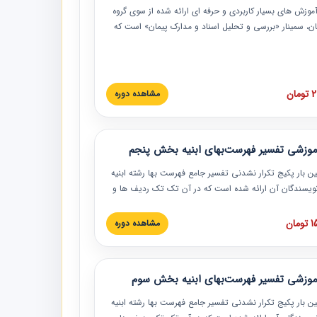
موزش‏‏‏‏‏‏ های بسیار کاربردی و حرفه‏ ای ارائه شده از سوی گروه
مان، سمینار «بررسی و تحلیل اسناد و مدارک پیمان» است که
گاه صنعتی شریف ارائه شد. در این آموزش نکات کلیدی
 اسناد و مدارک پیمان، اولویت بندی اسناد و مدارک پیمان،
 نبایدهای مربوط به اسناد و مدارک پیمان به همراه تجربیات
 این خصوص ارائه شده است.
ان
مشاهده دوره
موزشی تفسیر فهرست‌بهای ابنیه بخش پنجم
ین بار پکیج تکرار نشدنی تفسیر جامع فهرست بها رشته ابنیه
 نویسندگان آن ارائه شده است که در آن تک تک ردیف ها و
هرست بها تفسیر و ارائه شده است. این دوره به صورت کامل
بوده و به همراه تصاویر عملیات اجرایی مرتبط با ردیف های
ان
مشاهده دوره
ها ارائه شده است. این دوره با کلام مهندس
سین‌زاده مدیر پروژه مهندسی مشاور در امر بازنگری فهرست
 ابنیه ارائه شده و به تمام همکارانی که در حوزه صنعت
موزشی تفسیر فهرست‌بهای ابنیه بخش سوم
 حال فعالیت هستند حتما توصیه می کنیم از مطالب این
فاده نمایند.
ین بار پکیج تکرار نشدنی تفسیر جامع فهرست بها رشته ابنیه