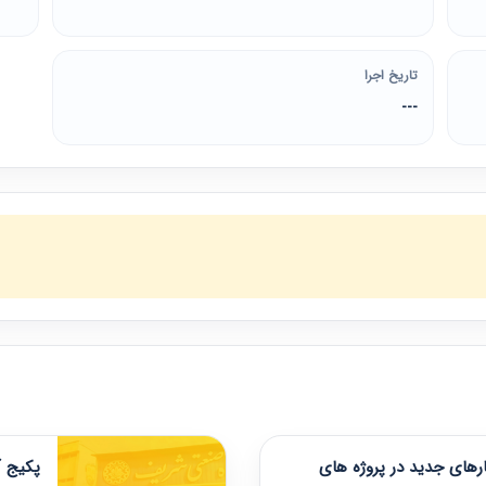
تاریخ اجرا
---
های جدید در پروژه های
پکیج آ