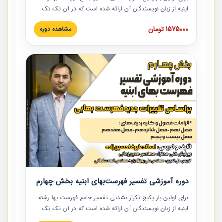
ابنیه از زبان نویسندگان آن ارائه شده است که در آن تک تک
ردیف ها و مطالب فهرست بها تفسیر و ارائه شده است. این
1575000 تومان
مشاهده دوره
دوره به صورت کامل تصویری بوده و به همراه تصاویر عملیات
اجرایی مرتبط با ردیف های فهرست بها ارائه شده است. این
دوره با کلام مهندس علیرضاحسین‌زاده مدیر پروژه مهندسی
مشاور در امر بازنگری فهرست بها رشته ابنیه ارائه شده و به تمام
همکارانی که در حوزه صنعت ساخت در حال فعالیت هستند حتما
توصیه می کنیم از مطالب این دوره استفاده نمایند.
دوره آموزشی تفسیر فهرست‌بهای ابنیه بخش چهارم
برای اولین بار پکیج تکرار نشدنی تفسیر جامع فهرست بها رشته
ابنیه از زبان نویسندگان آن ارائه شده است که در آن تک تک
ردیف ها و مطالب فهرست بها تفسیر و ارائه شده است. این