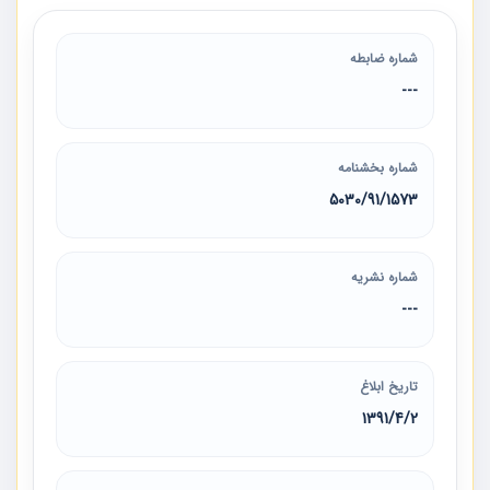
شماره ضابطه
---
شماره بخشنامه
5030/91/1573
شماره نشریه
---
تاریخ ابلاغ
1391/4/2