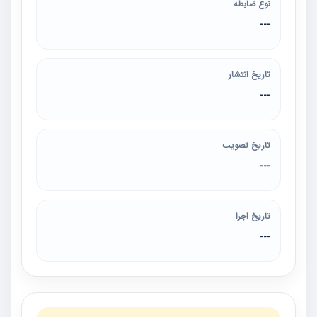
نوع ضابطه
---
تاریخ انتشار
---
تاریخ تصویب
---
تاریخ اجرا
---