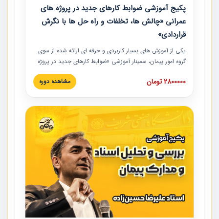
پکیج آموزشی ضوابط کارهای جدید در پروژه های
عمرانی «چالش ها، تخلفات و راه حل ها با نگرش
قراردادی»
یکی از آموزش‏‏‏‏‏‏ های بسیار کاربردی و حرفه‏ ای ارائه شده از سوی
گروه امور پیمان، سمینار آموزشی «ضوابط کارهای جدید در پروژه
های عمرانی» چالش ها، تخلفات و راه حل ها با نگرش قراردادی
2800000 تومان
مشاهده دوره
است که در محل سندیکای شرکت های ساختمانی کشور ارائه شد.
در این آموزش نکات کلیدی مربوط به کارهای جدید در اسناد و
مدارک پیمان به همراه تجربیات عملی ارائه شده است.