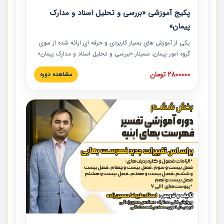
پکیج آموزشی «بررسی و تحلیل اسناد و مدارک
پیمان»
یکی از آموزش‏‏‏‏‏‏ های بسیار کاربردی و حرفه‏ ای ارائه شده از سوی
گروه امور پیمان، سمینار «بررسی و تحلیل اسناد و مدارک پیمان»
است که در دانشگاه صنعتی شریف ارائه شد. در این آموزش
2800000 تومان
مشاهده دوره
نکات کلیدی مربوط به اسناد و مدارک پیمان، اولویت بندی اسناد
و مدارک پیمان، بایدها و نبایدهای مربوط به اسناد و مدارک
پیمان به همراه تجربیات عملی در این خصوص ارائه شده است.