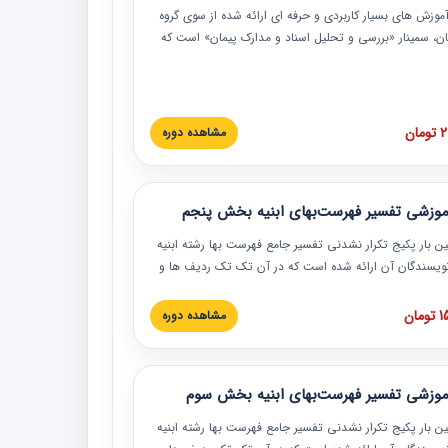
موزش‏‏‏‏‏‏ های بسیار کاربردی و حرفه‏ ای ارائه شده از سوی گروه
مان، سمینار «بررسی و تحلیل اسناد و مدارک پیمان» است که
گاه صنعتی شریف ارائه شد. در این آموزش نکات کلیدی
 اسناد و مدارک پیمان، اولویت بندی اسناد و مدارک پیمان،
 نبایدهای مربوط به اسناد و مدارک پیمان به همراه تجربیات
 این خصوص ارائه شده است.
ان
مشاهده دوره
موزشی تفسیر فهرست‌بهای ابنیه بخش پنجم
ین بار پکیج تکرار نشدنی تفسیر جامع فهرست بها رشته ابنیه
 نویسندگان آن ارائه شده است که در آن تک تک ردیف ها و
هرست بها تفسیر و ارائه شده است. این دوره به صورت کامل
بوده و به همراه تصاویر عملیات اجرایی مرتبط با ردیف های
ان
مشاهده دوره
ها ارائه شده است. این دوره با کلام مهندس
سین‌زاده مدیر پروژه مهندسی مشاور در امر بازنگری فهرست
 ابنیه ارائه شده و به تمام همکارانی که در حوزه صنعت
موزشی تفسیر فهرست‌بهای ابنیه بخش سوم
 حال فعالیت هستند حتما توصیه می کنیم از مطالب این
فاده نمایند.
ین بار پکیج تکرار نشدنی تفسیر جامع فهرست بها رشته ابنیه