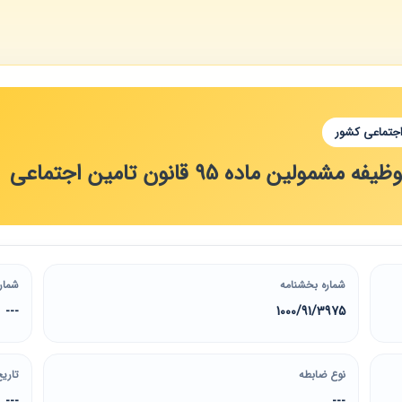
اجتماعی کشور
ن ماده 95 قانون تامین اجتماعی
شماره بخشنامه
شمار
---
1000/91/3975
نوع ضابطه
تاریخ
---
---