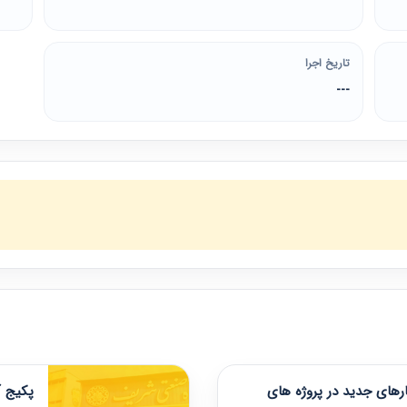
تاریخ اجرا
---
های جدید در پروژه های
پکیج آ