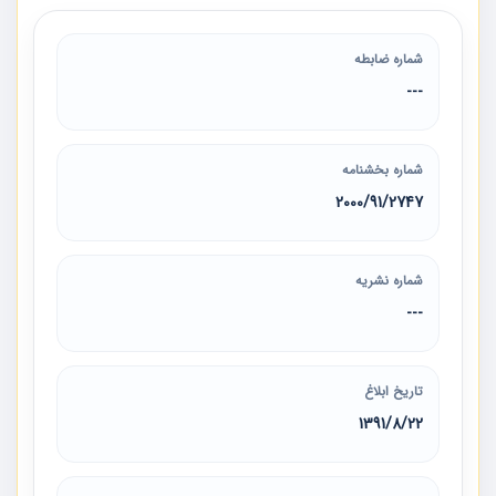
شماره ضابطه
---
شماره بخشنامه
2000/91/2747
شماره نشریه
---
تاریخ ابلاغ
1391/8/22