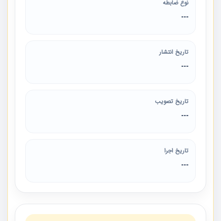
نوع ضابطه
---
تاریخ انتشار
---
تاریخ تصویب
---
تاریخ اجرا
---