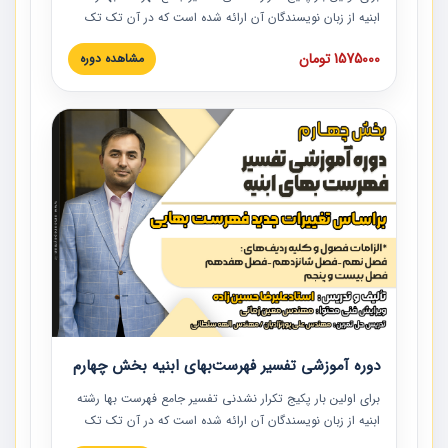
ابنیه از زبان نویسندگان آن ارائه شده است که در آن تک تک
ردیف ها و مطالب فهرست بها تفسیر و ارائه شده است. این
1575000 تومان
مشاهده دوره
دوره به صورت کامل تصویری بوده و به همراه تصاویر عملیات
اجرایی مرتبط با ردیف های فهرست بها ارائه شده است. این
دوره با کلام مهندس علیرضاحسین‌زاده مدیر پروژه مهندسی
مشاور در امر بازنگری فهرست بها رشته ابنیه ارائه شده و به تمام
همکارانی که در حوزه صنعت ساخت در حال فعالیت هستند حتما
توصیه می کنیم از مطالب این دوره استفاده نمایند.
دوره آموزشی تفسیر فهرست‌بهای ابنیه بخش چهارم
برای اولین بار پکیج تکرار نشدنی تفسیر جامع فهرست بها رشته
ابنیه از زبان نویسندگان آن ارائه شده است که در آن تک تک
ردیف ها و مطالب فهرست بها تفسیر و ارائه شده است. این