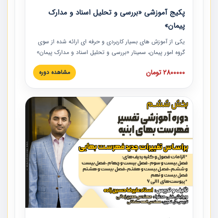
پکیج آموزشی «بررسی و تحلیل اسناد و مدارک
پیمان»
یکی از آموزش‏‏‏‏‏‏ های بسیار کاربردی و حرفه‏ ای ارائه شده از سوی
گروه امور پیمان، سمینار «بررسی و تحلیل اسناد و مدارک پیمان»
است که در دانشگاه صنعتی شریف ارائه شد. در این آموزش
2800000 تومان
مشاهده دوره
نکات کلیدی مربوط به اسناد و مدارک پیمان، اولویت بندی اسناد
و مدارک پیمان، بایدها و نبایدهای مربوط به اسناد و مدارک
پیمان به همراه تجربیات عملی در این خصوص ارائه شده است.