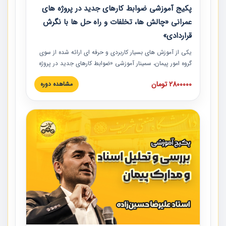
پکیج آموزشی ضوابط کارهای جدید در پروژه های
عمرانی «چالش ها، تخلفات و راه حل ها با نگرش
قراردادی»
یکی از آموزش‏‏‏‏‏‏ های بسیار کاربردی و حرفه‏ ای ارائه شده از سوی
گروه امور پیمان، سمینار آموزشی «ضوابط کارهای جدید در پروژه
های عمرانی» چالش ها، تخلفات و راه حل ها با نگرش قراردادی
2800000 تومان
مشاهده دوره
است که در محل سندیکای شرکت های ساختمانی کشور ارائه شد.
در این آموزش نکات کلیدی مربوط به کارهای جدید در اسناد و
مدارک پیمان به همراه تجربیات عملی ارائه شده است.