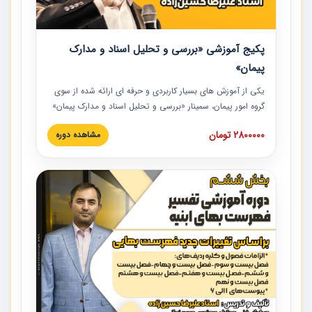
پکیج آموزشی «بررسی و تحلیل اسناد و مدارک
پیمان»
یکی از آموزش‏‏‏‏‏‏ های بسیار کاربردی و حرفه‏ ای ارائه شده از سوی
گروه امور پیمان، سمینار «بررسی و تحلیل اسناد و مدارک پیمان»
است که در دانشگاه صنعتی شریف ارائه شد. در این آموزش
2800000 تومان
مشاهده دوره
نکات کلیدی مربوط به اسناد و مدارک پیمان، اولویت بندی اسناد
و مدارک پیمان، بایدها و نبایدهای مربوط به اسناد و مدارک
پیمان به همراه تجربیات عملی در این خصوص ارائه شده است.