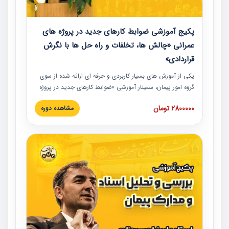
پکیج آموزشی ضوابط کارهای جدید در پروژه های
عمرانی «چالش ها، تخلفات و راه حل ها با نگرش
قراردادی»
یکی از آموزش‏‏‏‏‏‏ های بسیار کاربردی و حرفه‏ ای ارائه شده از سوی
گروه امور پیمان، سمینار آموزشی «ضوابط کارهای جدید در پروژه
های عمرانی» چالش ها، تخلفات و راه حل ها با نگرش قراردادی
2800000 تومان
مشاهده دوره
است که در محل سندیکای شرکت های ساختمانی کشور ارائه شد.
در این آموزش نکات کلیدی مربوط به کارهای جدید در اسناد و
مدارک پیمان به همراه تجربیات عملی ارائه شده است.