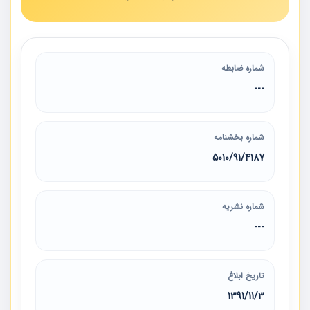
شماره ضابطه
---
شماره بخشنامه
5010/91/4187
شماره نشریه
---
تاریخ ابلاغ
1391/11/3