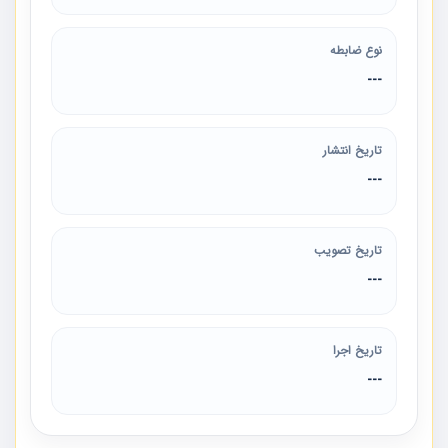
نوع ضابطه
---
تاریخ انتشار
---
تاریخ تصویب
---
تاریخ اجرا
---