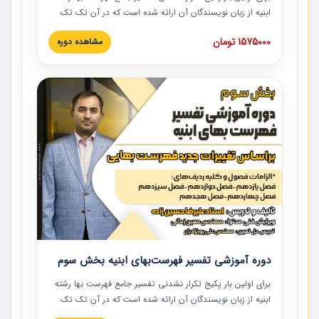
ابنیه از زبان نویسندگان آن ارائه شده است که در آن تک تک
ردیف ها و مطالب فهرست بها تفسیر و ارائه شده است. این
1575000 تومان
مشاهده دوره
دوره به صورت کامل تصویری بوده و به همراه تصاویر عملیات
اجرایی مرتبط با ردیف های فهرست بها ارائه شده است. این
دوره با کلام مهندس علیرضاحسین‌زاده مدیر پروژه مهندسی
مشاور در امر بازنگری فهرست بها رشته ابنیه ارائه شده و به تمام
همکارانی که در حوزه صنعت ساخت در حال فعالیت هستند حتما
توصیه می کنیم از مطالب این دوره استفاده نمایند.
دوره آموزشی تفسیر فهرست‌بهای ابنیه بخش سوم
برای اولین بار پکیج تکرار نشدنی تفسیر جامع فهرست بها رشته
ابنیه از زبان نویسندگان آن ارائه شده است که در آن تک تک
ردیف ها و مطالب فهرست بها تفسیر و ارائه شده است. این