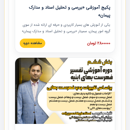
پکیج آموزشی «بررسی و تحلیل اسناد و مدارک
پیمان»
یکی از آموزش‏‏‏‏‏‏ های بسیار کاربردی و حرفه‏ ای ارائه شده از سوی
گروه امور پیمان، سمینار «بررسی و تحلیل اسناد و مدارک پیمان»
است که در دانشگاه صنعتی شریف ارائه شد. در این آموزش
2800000 تومان
مشاهده دوره
نکات کلیدی مربوط به اسناد و مدارک پیمان، اولویت بندی اسناد
و مدارک پیمان، بایدها و نبایدهای مربوط به اسناد و مدارک
پیمان به همراه تجربیات عملی در این خصوص ارائه شده است.