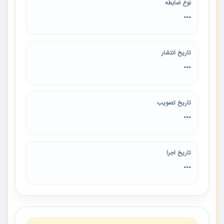
نوع ضابطه
---
تاریخ انتشار
---
تاریخ تصویب
---
تاریخ اجرا
---