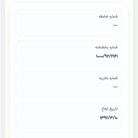
شماره ضابطه
---
شماره بخشنامه
1000/92/2161
شماره نشریه
---
تاریخ ابلاغ
1392/3/10