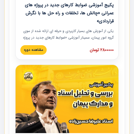
پکیج آموزشی ضوابط کارهای جدید در پروژه های
عمرانی «چالش ها، تخلفات و راه حل ها با نگرش
قراردادی»
یکی از آموزش‏‏‏‏‏‏ های بسیار کاربردی و حرفه‏ ای ارائه شده از سوی
گروه امور پیمان، سمینار آموزشی «ضوابط کارهای جدید در پروژه
های عمرانی» چالش ها، تخلفات و راه حل ها با نگرش قراردادی
2800000 تومان
مشاهده دوره
است که در محل سندیکای شرکت های ساختمانی کشور ارائه شد.
در این آموزش نکات کلیدی مربوط به کارهای جدید در اسناد و
مدارک پیمان به همراه تجربیات عملی ارائه شده است.