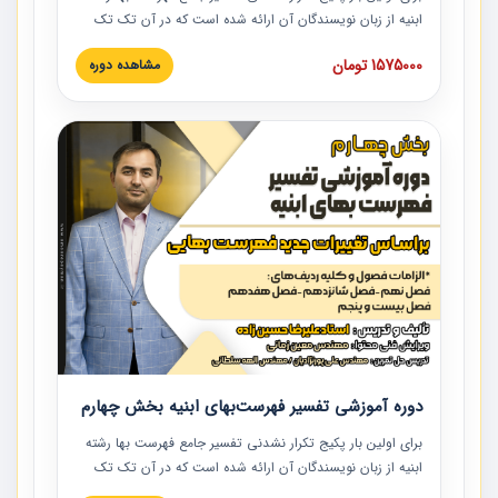
ابنیه از زبان نویسندگان آن ارائه شده است که در آن تک تک
ردیف ها و مطالب فهرست بها تفسیر و ارائه شده است. این
1575000 تومان
مشاهده دوره
دوره به صورت کامل تصویری بوده و به همراه تصاویر عملیات
اجرایی مرتبط با ردیف های فهرست بها ارائه شده است. این
دوره با کلام مهندس علیرضاحسین‌زاده مدیر پروژه مهندسی
مشاور در امر بازنگری فهرست بها رشته ابنیه ارائه شده و به تمام
همکارانی که در حوزه صنعت ساخت در حال فعالیت هستند حتما
توصیه می کنیم از مطالب این دوره استفاده نمایند.
دوره آموزشی تفسیر فهرست‌بهای ابنیه بخش چهارم
برای اولین بار پکیج تکرار نشدنی تفسیر جامع فهرست بها رشته
ابنیه از زبان نویسندگان آن ارائه شده است که در آن تک تک
ردیف ها و مطالب فهرست بها تفسیر و ارائه شده است. این