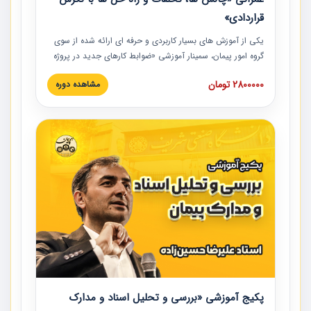
قراردادی»
یکی از آموزش‏‏‏‏‏‏ های بسیار کاربردی و حرفه‏ ای ارائه شده از سوی
گروه امور پیمان، سمینار آموزشی «ضوابط کارهای جدید در پروژه
های عمرانی» چالش ها، تخلفات و راه حل ها با نگرش قراردادی
2800000 تومان
مشاهده دوره
است که در محل سندیکای شرکت های ساختمانی کشور ارائه شد.
در این آموزش نکات کلیدی مربوط به کارهای جدید در اسناد و
مدارک پیمان به همراه تجربیات عملی ارائه شده است.
پکیج آموزشی «بررسی و تحلیل اسناد و مدارک