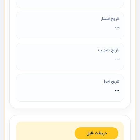
تاریخ انتشار
---
تاریخ تصویب
---
تاریخ اجرا
---
دریافت فایل