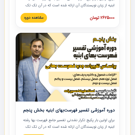
ابنیه از زبان نویسندگان آن ارائه شده است که در آن تک تک
ردیف ها و مطالب فهرست بها تفسیر و ارائه شده است. این
2625000 تومان
مشاهده دوره
دوره به صورت کامل تصویری بوده و به همراه تصاویر عملیات
اجرایی مرتبط با ردیف های فهرست بها ارائه شده است. این
دوره با کلام مهندس علیرضاحسین‌زاده مدیر پروژه مهندسی
مشاور در امر بازنگری فهرست بها رشته ابنیه ارائه شده و به تمام
همکارانی که در حوزه صنعت ساخت در حال فعالیت هستند حتما
توصیه می کنیم از مطالب این دوره استفاده نمایند.
دوره آموزشی تفسیر فهرست‌بهای ابنیه بخش پنجم
برای اولین بار پکیج تکرار نشدنی تفسیر جامع فهرست بها رشته
ابنیه از زبان نویسندگان آن ارائه شده است که در آن تک تک
ردیف ها و مطالب فهرست بها تفسیر و ارائه شده است. این