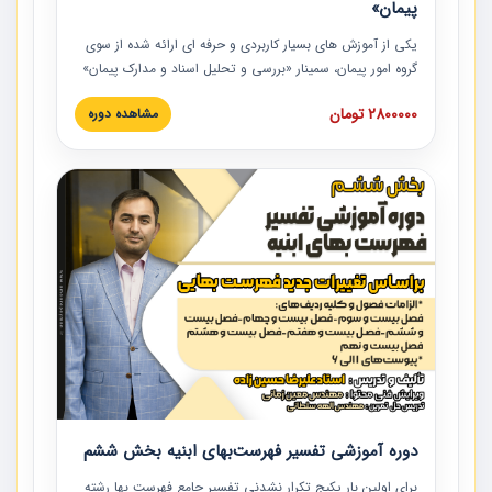
پیمان»
یکی از آموزش‏‏‏‏‏‏ های بسیار کاربردی و حرفه‏ ای ارائه شده از سوی
گروه امور پیمان، سمینار «بررسی و تحلیل اسناد و مدارک پیمان»
است که در دانشگاه صنعتی شریف ارائه شد. در این آموزش
2800000 تومان
مشاهده دوره
نکات کلیدی مربوط به اسناد و مدارک پیمان، اولویت بندی اسناد
و مدارک پیمان، بایدها و نبایدهای مربوط به اسناد و مدارک
پیمان به همراه تجربیات عملی در این خصوص ارائه شده است.
دوره آموزشی تفسیر فهرست‌بهای ابنیه بخش ششم
برای اولین بار پکیج تکرار نشدنی تفسیر جامع فهرست بها رشته