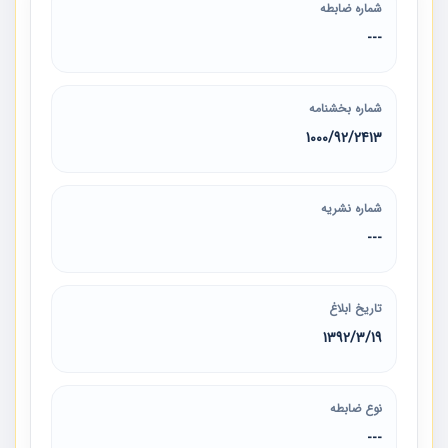
شماره ضابطه
---
شماره بخشنامه
1000/92/2413
شماره نشریه
---
تاریخ ابلاغ
1392/3/19
نوع ضابطه
---