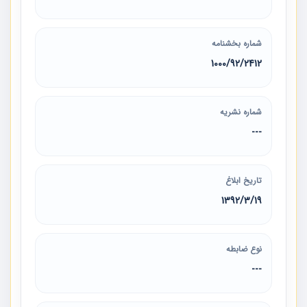
شماره بخشنامه
1000/92/2412
شماره نشریه
---
تاریخ ابلاغ
1392/3/19
نوع ضابطه
---