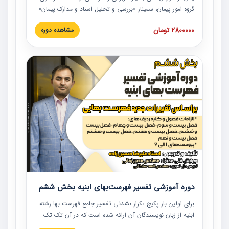
گروه امور پیمان، سمینار «بررسی و تحلیل اسناد و مدارک پیمان»
است که در دانشگاه صنعتی شریف ارائه شد. در این آموزش
2800000 تومان
مشاهده دوره
نکات کلیدی مربوط به اسناد و مدارک پیمان، اولویت بندی اسناد
و مدارک پیمان، بایدها و نبایدهای مربوط به اسناد و مدارک
پیمان به همراه تجربیات عملی در این خصوص ارائه شده است.
دوره آموزشی تفسیر فهرست‌بهای ابنیه بخش ششم
برای اولین بار پکیج تکرار نشدنی تفسیر جامع فهرست بها رشته
ابنیه از زبان نویسندگان آن ارائه شده است که در آن تک تک
ردیف ها و مطالب فهرست بها تفسیر و ارائه شده است. این