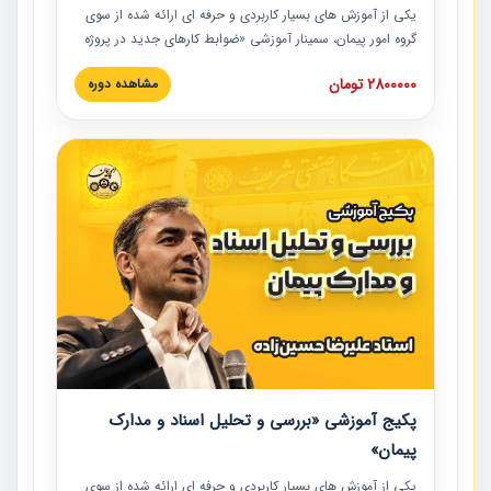
یکی از آموزش‏‏‏‏‏‏ های بسیار کاربردی و حرفه‏ ای ارائه شده از سوی
گروه امور پیمان، سمینار آموزشی «ضوابط کارهای جدید در پروژه
های عمرانی» چالش ها، تخلفات و راه حل ها با نگرش قراردادی
2800000 تومان
مشاهده دوره
است که در محل سندیکای شرکت های ساختمانی کشور ارائه شد.
در این آموزش نکات کلیدی مربوط به کارهای جدید در اسناد و
مدارک پیمان به همراه تجربیات عملی ارائه شده است.
پکیج آموزشی «بررسی و تحلیل اسناد و مدارک
پیمان»
یکی از آموزش‏‏‏‏‏‏ های بسیار کاربردی و حرفه‏ ای ارائه شده از سوی