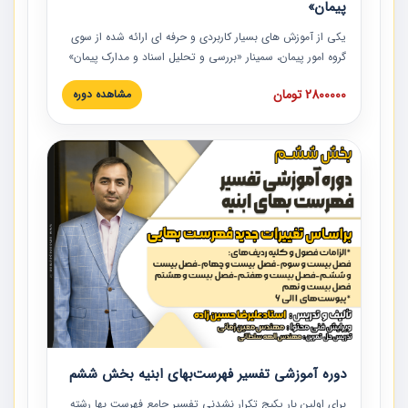
پیمان»
یکی از آموزش‏‏‏‏‏‏ های بسیار کاربردی و حرفه‏ ای ارائه شده از سوی
گروه امور پیمان، سمینار «بررسی و تحلیل اسناد و مدارک پیمان»
است که در دانشگاه صنعتی شریف ارائه شد. در این آموزش
2800000 تومان
مشاهده دوره
نکات کلیدی مربوط به اسناد و مدارک پیمان، اولویت بندی اسناد
و مدارک پیمان، بایدها و نبایدهای مربوط به اسناد و مدارک
پیمان به همراه تجربیات عملی در این خصوص ارائه شده است.
دوره آموزشی تفسیر فهرست‌بهای ابنیه بخش ششم
برای اولین بار پکیج تکرار نشدنی تفسیر جامع فهرست بها رشته