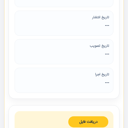
تاریخ انتشار
---
تاریخ تصویب
---
تاریخ اجرا
---
دریافت فایل