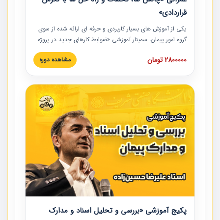
قراردادی»
یکی از آموزش‏‏‏‏‏‏ های بسیار کاربردی و حرفه‏ ای ارائه شده از سوی
گروه امور پیمان، سمینار آموزشی «ضوابط کارهای جدید در پروژه
های عمرانی» چالش ها، تخلفات و راه حل ها با نگرش قراردادی
2800000 تومان
مشاهده دوره
است که در محل سندیکای شرکت های ساختمانی کشور ارائه شد.
در این آموزش نکات کلیدی مربوط به کارهای جدید در اسناد و
مدارک پیمان به همراه تجربیات عملی ارائه شده است.
پکیج آموزشی «بررسی و تحلیل اسناد و مدارک