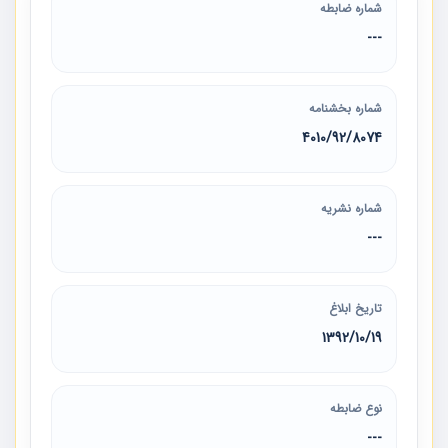
شماره ضابطه
---
شماره بخشنامه
4010/92/8074
شماره نشریه
---
تاریخ ابلاغ
1392/10/19
نوع ضابطه
---