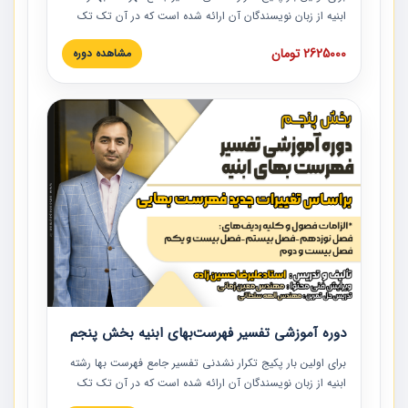
ابنیه از زبان نویسندگان آن ارائه شده است که در آن تک تک
ردیف ها و مطالب فهرست بها تفسیر و ارائه شده است. این
2625000 تومان
مشاهده دوره
دوره به صورت کامل تصویری بوده و به همراه تصاویر عملیات
اجرایی مرتبط با ردیف های فهرست بها ارائه شده است. این
دوره با کلام مهندس علیرضاحسین‌زاده مدیر پروژه مهندسی
مشاور در امر بازنگری فهرست بها رشته ابنیه ارائه شده و به تمام
همکارانی که در حوزه صنعت ساخت در حال فعالیت هستند حتما
توصیه می کنیم از مطالب این دوره استفاده نمایند.
دوره آموزشی تفسیر فهرست‌بهای ابنیه بخش پنجم
برای اولین بار پکیج تکرار نشدنی تفسیر جامع فهرست بها رشته
ابنیه از زبان نویسندگان آن ارائه شده است که در آن تک تک
ردیف ها و مطالب فهرست بها تفسیر و ارائه شده است. این