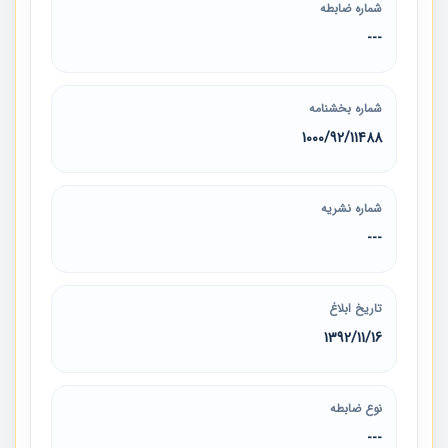
شماره ضابطه
---
شماره بخشنامه
1000/92/11488
شماره نشریه
---
تاریخ ابلاغ
1392/11/16
نوع ضابطه
---