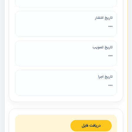
تاریخ انتشار
---
تاریخ تصویب
---
تاریخ اجرا
---
دریافت فایل