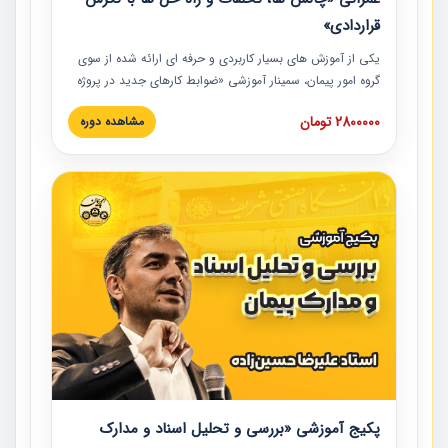
قراردادی»
یکی از آموزش‏‏‏‏‏‏ های بسیار کاربردی و حرفه‏ ای ارائه شده از سوی
گروه امور پیمان، سمینار آموزشی «ضوابط کارهای جدید در پروژه
های عمرانی» چالش ها، تخلفات و راه حل ها با نگرش قراردادی
2800000 تومان
مشاهده دوره
است که در محل سندیکای شرکت های ساختمانی کشور ارائه شد.
در این آموزش نکات کلیدی مربوط به کارهای جدید در اسناد و
مدارک پیمان به همراه تجربیات عملی ارائه شده است.
پکیج آموزشی «بررسی و تحلیل اسناد و مدارک