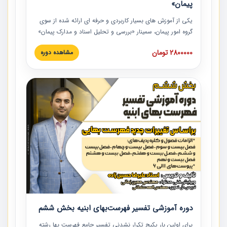
پیمان»
یکی از آموزش‏‏‏‏‏‏ های بسیار کاربردی و حرفه‏ ای ارائه شده از سوی
گروه امور پیمان، سمینار «بررسی و تحلیل اسناد و مدارک پیمان»
است که در دانشگاه صنعتی شریف ارائه شد. در این آموزش
2800000 تومان
مشاهده دوره
نکات کلیدی مربوط به اسناد و مدارک پیمان، اولویت بندی اسناد
و مدارک پیمان، بایدها و نبایدهای مربوط به اسناد و مدارک
پیمان به همراه تجربیات عملی در این خصوص ارائه شده است.
دوره آموزشی تفسیر فهرست‌بهای ابنیه بخش ششم
برای اولین بار پکیج تکرار نشدنی تفسیر جامع فهرست بها رشته