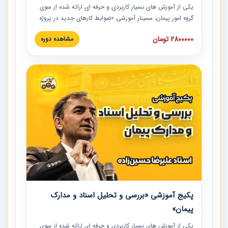
یکی از آموزش‏‏‏‏‏‏ های بسیار کاربردی و حرفه‏ ای ارائه شده از سوی
گروه امور پیمان، سمینار آموزشی «ضوابط کارهای جدید در پروژه
های عمرانی» چالش ها، تخلفات و راه حل ها با نگرش قراردادی
2800000 تومان
مشاهده دوره
است که در محل سندیکای شرکت های ساختمانی کشور ارائه شد.
در این آموزش نکات کلیدی مربوط به کارهای جدید در اسناد و
مدارک پیمان به همراه تجربیات عملی ارائه شده است.
پکیج آموزشی «بررسی و تحلیل اسناد و مدارک
پیمان»
یکی از آموزش‏‏‏‏‏‏ های بسیار کاربردی و حرفه‏ ای ارائه شده از سوی