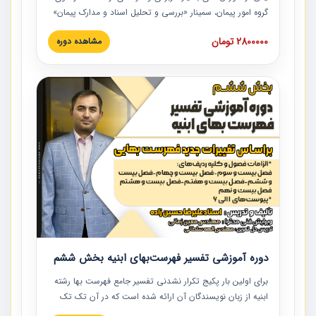
گروه امور پیمان، سمینار «بررسی و تحلیل اسناد و مدارک پیمان»
است که در دانشگاه صنعتی شریف ارائه شد. در این آموزش
2800000 تومان
مشاهده دوره
نکات کلیدی مربوط به اسناد و مدارک پیمان، اولویت بندی اسناد
و مدارک پیمان، بایدها و نبایدهای مربوط به اسناد و مدارک
پیمان به همراه تجربیات عملی در این خصوص ارائه شده است.
دوره آموزشی تفسیر فهرست‌بهای ابنیه بخش ششم
برای اولین بار پکیج تکرار نشدنی تفسیر جامع فهرست بها رشته
ابنیه از زبان نویسندگان آن ارائه شده است که در آن تک تک
ردیف ها و مطالب فهرست بها تفسیر و ارائه شده است. این