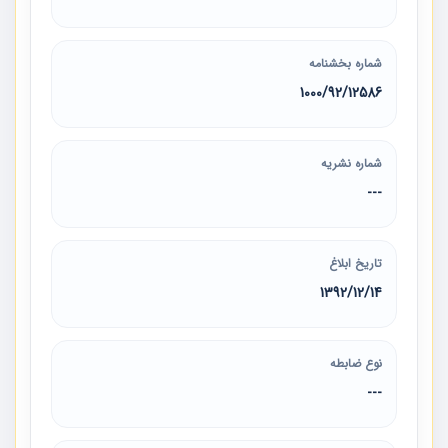
شماره بخشنامه
1000/92/12586
شماره نشریه
---
تاریخ ابلاغ
1392/12/14
نوع ضابطه
---