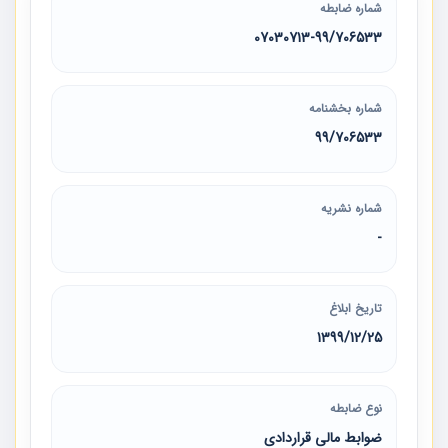
شماره ضابطه
07030713-99/706533
شماره بخشنامه
99/706533
شماره نشریه
-
تاریخ ابلاغ
1399/12/25
نوع ضابطه
ضوابط مالی قراردادی