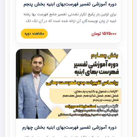
دوره آموزشی تفسیر فهرست‌بهای ابنیه بخش پنجم
برای اولین بار پکیج تکرار نشدنی تفسیر جامع فهرست بها رشته
ابنیه از زبان نویسندگان آن ارائه شده است که در آن تک تک
ردیف ها و مطالب فهرست بها تفسیر و ارائه شده است. این
1575000 تومان
مشاهده دوره
دوره به صورت کامل تصویری بوده و به همراه تصاویر عملیات
اجرایی مرتبط با ردیف های فهرست بها ارائه شده است. این
دوره با کلام مهندس علیرضاحسین‌زاده مدیر پروژه مهندسی
مشاور در امر بازنگری فهرست بها رشته ابنیه ارائه شده و به تمام
همکارانی که در حوزه صنعت ساخت در حال فعالیت هستند حتما
توصیه می کنیم از مطالب این دوره استفاده نمایند.
دوره آموزشی تفسیر فهرست‌بهای ابنیه بخش چهارم