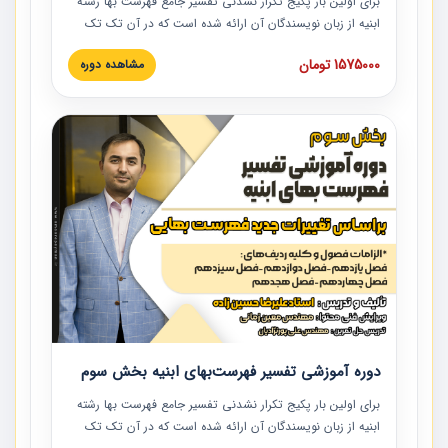
برای اولین بار پکیج تکرار نشدنی تفسیر جامع فهرست بها رشته
ابنیه از زبان نویسندگان آن ارائه شده است که در آن تک تک
ردیف ها و مطالب فهرست بها تفسیر و ارائه شده است. این
1575000 تومان
مشاهده دوره
دوره به صورت کامل تصویری بوده و به همراه تصاویر عملیات
اجرایی مرتبط با ردیف های فهرست بها ارائه شده است. این
دوره با کلام مهندس علیرضاحسین‌زاده مدیر پروژه مهندسی
مشاور در امر بازنگری فهرست بها رشته ابنیه ارائه شده و به تمام
همکارانی که در حوزه صنعت ساخت در حال فعالیت هستند حتما
توصیه می کنیم از مطالب این دوره استفاده نمایند.
دوره آموزشی تفسیر فهرست‌بهای ابنیه بخش سوم
برای اولین بار پکیج تکرار نشدنی تفسیر جامع فهرست بها رشته
ابنیه از زبان نویسندگان آن ارائه شده است که در آن تک تک