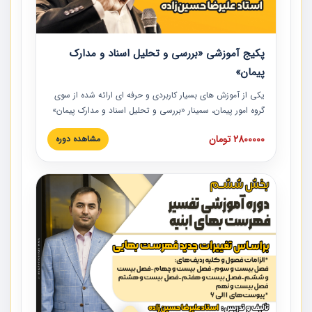
پکیج آموزشی «بررسی و تحلیل اسناد و مدارک
پیمان»
یکی از آموزش‏‏‏‏‏‏ های بسیار کاربردی و حرفه‏ ای ارائه شده از سوی
گروه امور پیمان، سمینار «بررسی و تحلیل اسناد و مدارک پیمان»
است که در دانشگاه صنعتی شریف ارائه شد. در این آموزش
2800000 تومان
مشاهده دوره
نکات کلیدی مربوط به اسناد و مدارک پیمان، اولویت بندی اسناد
و مدارک پیمان، بایدها و نبایدهای مربوط به اسناد و مدارک
پیمان به همراه تجربیات عملی در این خصوص ارائه شده است.