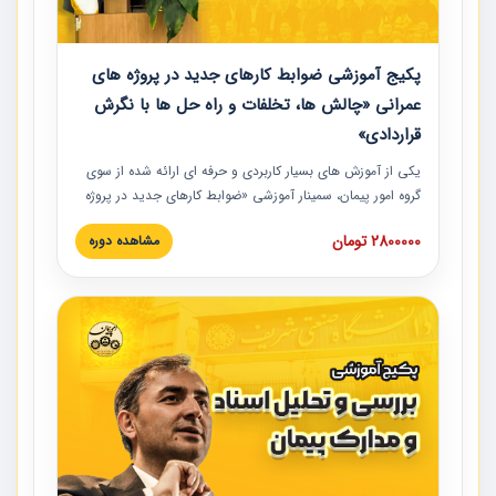
پکیج آموزشی ضوابط کارهای جدید در پروژه های
عمرانی «چالش ها، تخلفات و راه حل ها با نگرش
قراردادی»
یکی از آموزش‏‏‏‏‏‏ های بسیار کاربردی و حرفه‏ ای ارائه شده از سوی
گروه امور پیمان، سمینار آموزشی «ضوابط کارهای جدید در پروژه
های عمرانی» چالش ها، تخلفات و راه حل ها با نگرش قراردادی
2800000 تومان
مشاهده دوره
است که در محل سندیکای شرکت های ساختمانی کشور ارائه شد.
در این آموزش نکات کلیدی مربوط به کارهای جدید در اسناد و
مدارک پیمان به همراه تجربیات عملی ارائه شده است.