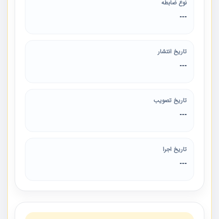
نوع ضابطه
---
تاریخ انتشار
---
تاریخ تصویب
---
تاریخ اجرا
---