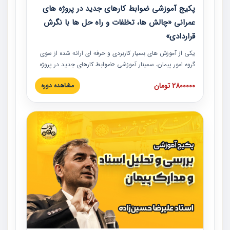
پکیج آموزشی ضوابط کارهای جدید در پروژه های
عمرانی «چالش ها، تخلفات و راه حل ها با نگرش
قراردادی»
یکی از آموزش‏‏‏‏‏‏ های بسیار کاربردی و حرفه‏ ای ارائه شده از سوی
گروه امور پیمان، سمینار آموزشی «ضوابط کارهای جدید در پروژه
های عمرانی» چالش ها، تخلفات و راه حل ها با نگرش قراردادی
2800000 تومان
مشاهده دوره
است که در محل سندیکای شرکت های ساختمانی کشور ارائه شد.
در این آموزش نکات کلیدی مربوط به کارهای جدید در اسناد و
مدارک پیمان به همراه تجربیات عملی ارائه شده است.