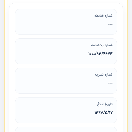
شماره ضابطه
---
شماره بخشنامه
1000/93/4673
شماره نشریه
---
تاریخ ابلاغ
1393/5/17