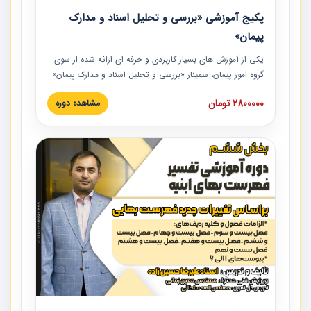
پکیج آموزشی «بررسی و تحلیل اسناد و مدارک
پیمان»
یکی از آموزش‏‏‏‏‏‏ های بسیار کاربردی و حرفه‏ ای ارائه شده از سوی
گروه امور پیمان، سمینار «بررسی و تحلیل اسناد و مدارک پیمان»
است که در دانشگاه صنعتی شریف ارائه شد. در این آموزش
2800000 تومان
مشاهده دوره
نکات کلیدی مربوط به اسناد و مدارک پیمان، اولویت بندی اسناد
و مدارک پیمان، بایدها و نبایدهای مربوط به اسناد و مدارک
پیمان به همراه تجربیات عملی در این خصوص ارائه شده است.