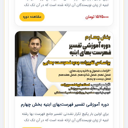
ابنیه از زبان نویسندگان آن ارائه شده است که در آن تک تک
ردیف ها و مطالب فهرست بها تفسیر و ارائه شده است. این
1575000 تومان
مشاهده دوره
دوره به صورت کامل تصویری بوده و به همراه تصاویر عملیات
اجرایی مرتبط با ردیف های فهرست بها ارائه شده است. این
دوره با کلام مهندس علیرضاحسین‌زاده مدیر پروژه مهندسی
مشاور در امر بازنگری فهرست بها رشته ابنیه ارائه شده و به تمام
همکارانی که در حوزه صنعت ساخت در حال فعالیت هستند حتما
توصیه می کنیم از مطالب این دوره استفاده نمایند.
دوره آموزشی تفسیر فهرست‌بهای ابنیه بخش چهارم
برای اولین بار پکیج تکرار نشدنی تفسیر جامع فهرست بها رشته
ابنیه از زبان نویسندگان آن ارائه شده است که در آن تک تک
ردیف ها و مطالب فهرست بها تفسیر و ارائه شده است. این