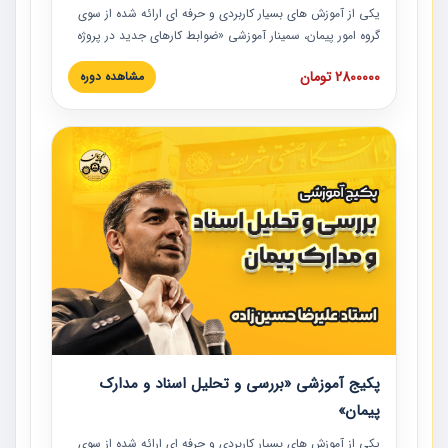
یکی از آموزش‏‏‏‏‏‏ های بسیار کاربردی و حرفه‏ ای ارائه شده از سوی
گروه امور پیمان، سمینار آموزشی «ضوابط کارهای جدید در پروژه
های عمرانی» چالش ها، تخلفات و راه حل ها با نگرش قراردادی
2800000 تومان
مشاهده دوره
است که در محل سندیکای شرکت های ساختمانی کشور ارائه شد.
در این آموزش نکات کلیدی مربوط به کارهای جدید در اسناد و
مدارک پیمان به همراه تجربیات عملی ارائه شده است.
پکیج آموزشی «بررسی و تحلیل اسناد و مدارک
پیمان»
یکی از آموزش‏‏‏‏‏‏ های بسیار کاربردی و حرفه‏ ای ارائه شده از سوی