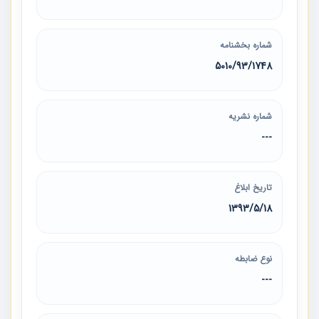
شماره بخشنامه
5010/93/1748
شماره نشریه
---
تاریخ ابلاغ
1393/5/18
نوع ضابطه
---