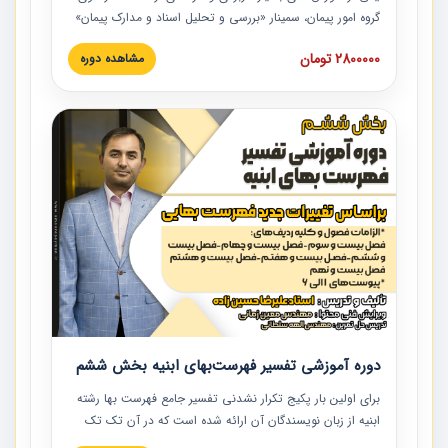
گروه امور پیمان، سمینار «بررسی و تحلیل اسناد و مدارک پیمان»
است که در دانشگاه صنعتی شریف ارائه شد. در این آموزش
2800000 تومان
مشاهده دوره
نکات کلیدی مربوط به اسناد و مدارک پیمان، اولویت بندی اسناد
و مدارک پیمان، بایدها و نبایدهای مربوط به اسناد و مدارک
پیمان به همراه تجربیات عملی در این خصوص ارائه شده است.
دوره آموزشی تفسیر فهرست‌بهای ابنیه بخش ششم
برای اولین بار پکیج تکرار نشدنی تفسیر جامع فهرست بها رشته
ابنیه از زبان نویسندگان آن ارائه شده است که در آن تک تک
ردیف ها و مطالب فهرست بها تفسیر و ارائه شده است. این