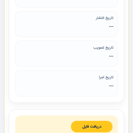
تاریخ انتشار
---
تاریخ تصویب
---
تاریخ اجرا
---
دریافت فایل