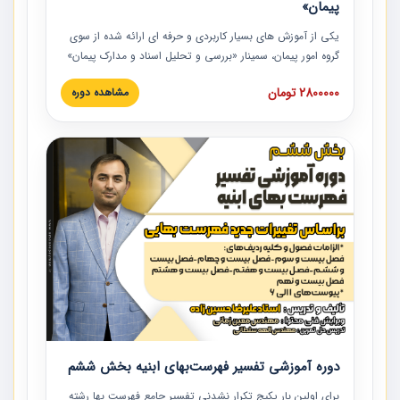
پیمان»
یکی از آموزش‏‏‏‏‏‏ های بسیار کاربردی و حرفه‏ ای ارائه شده از سوی
گروه امور پیمان، سمینار «بررسی و تحلیل اسناد و مدارک پیمان»
است که در دانشگاه صنعتی شریف ارائه شد. در این آموزش
2800000 تومان
مشاهده دوره
نکات کلیدی مربوط به اسناد و مدارک پیمان، اولویت بندی اسناد
و مدارک پیمان، بایدها و نبایدهای مربوط به اسناد و مدارک
پیمان به همراه تجربیات عملی در این خصوص ارائه شده است.
دوره آموزشی تفسیر فهرست‌بهای ابنیه بخش ششم
برای اولین بار پکیج تکرار نشدنی تفسیر جامع فهرست بها رشته