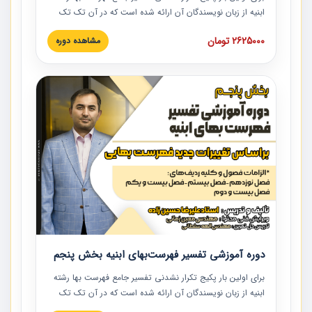
ابنیه از زبان نویسندگان آن ارائه شده است که در آن تک تک
ردیف ها و مطالب فهرست بها تفسیر و ارائه شده است. این
2625000 تومان
مشاهده دوره
دوره به صورت کامل تصویری بوده و به همراه تصاویر عملیات
اجرایی مرتبط با ردیف های فهرست بها ارائه شده است. این
دوره با کلام مهندس علیرضاحسین‌زاده مدیر پروژه مهندسی
مشاور در امر بازنگری فهرست بها رشته ابنیه ارائه شده و به تمام
همکارانی که در حوزه صنعت ساخت در حال فعالیت هستند حتما
توصیه می کنیم از مطالب این دوره استفاده نمایند.
دوره آموزشی تفسیر فهرست‌بهای ابنیه بخش پنجم
برای اولین بار پکیج تکرار نشدنی تفسیر جامع فهرست بها رشته
ابنیه از زبان نویسندگان آن ارائه شده است که در آن تک تک
ردیف ها و مطالب فهرست بها تفسیر و ارائه شده است. این