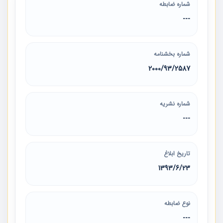
شماره ضابطه
---
شماره بخشنامه
2000/93/2587
شماره نشریه
---
تاریخ ابلاغ
1393/6/23
نوع ضابطه
---