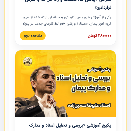
قراردادی»
یکی از آموزش‏‏‏‏‏‏ های بسیار کاربردی و حرفه‏ ای ارائه شده از سوی
گروه امور پیمان، سمینار آموزشی «ضوابط کارهای جدید در پروژه
های عمرانی» چالش ها، تخلفات و راه حل ها با نگرش قراردادی
2800000 تومان
مشاهده دوره
است که در محل سندیکای شرکت های ساختمانی کشور ارائه شد.
در این آموزش نکات کلیدی مربوط به کارهای جدید در اسناد و
مدارک پیمان به همراه تجربیات عملی ارائه شده است.
پکیج آموزشی «بررسی و تحلیل اسناد و مدارک