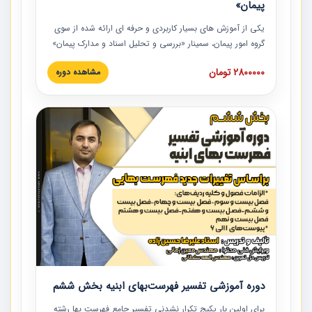
پیمان»
یکی از آموزش‏‏‏‏‏‏ های بسیار کاربردی و حرفه‏ ای ارائه شده از سوی
گروه امور پیمان، سمینار «بررسی و تحلیل اسناد و مدارک پیمان»
است که در دانشگاه صنعتی شریف ارائه شد. در این آموزش
2800000 تومان
مشاهده دوره
نکات کلیدی مربوط به اسناد و مدارک پیمان، اولویت بندی اسناد
و مدارک پیمان، بایدها و نبایدهای مربوط به اسناد و مدارک
پیمان به همراه تجربیات عملی در این خصوص ارائه شده است.
دوره آموزشی تفسیر فهرست‌بهای ابنیه بخش ششم
برای اولین بار پکیج تکرار نشدنی تفسیر جامع فهرست بها رشته