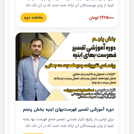
ابنیه از زبان نویسندگان آن ارائه شده است که در آن تک تک
ردیف ها و مطالب فهرست بها تفسیر و ارائه شده است. این
2625000 تومان
مشاهده دوره
دوره به صورت کامل تصویری بوده و به همراه تصاویر عملیات
اجرایی مرتبط با ردیف های فهرست بها ارائه شده است. این
دوره با کلام مهندس علیرضاحسین‌زاده مدیر پروژه مهندسی
مشاور در امر بازنگری فهرست بها رشته ابنیه ارائه شده و به تمام
همکارانی که در حوزه صنعت ساخت در حال فعالیت هستند حتما
توصیه می کنیم از مطالب این دوره استفاده نمایند.
دوره آموزشی تفسیر فهرست‌بهای ابنیه بخش پنجم
برای اولین بار پکیج تکرار نشدنی تفسیر جامع فهرست بها رشته
ابنیه از زبان نویسندگان آن ارائه شده است که در آن تک تک
ردیف ها و مطالب فهرست بها تفسیر و ارائه شده است. این