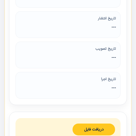
تاریخ انتشار
---
تاریخ تصویب
---
تاریخ اجرا
---
دریافت فایل