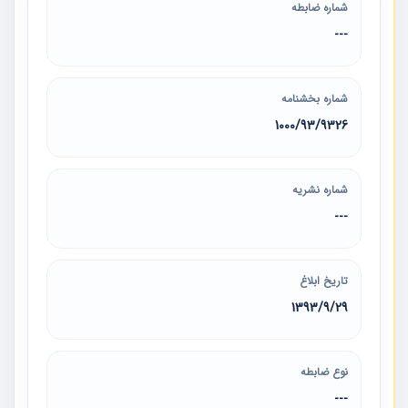
شماره ضابطه
---
شماره بخشنامه
1000/93/9326
شماره نشریه
---
تاریخ ابلاغ
1393/9/29
نوع ضابطه
---