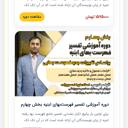
ابنیه از زبان نویسندگان آن ارائه شده است که در آن تک تک
ردیف ها و مطالب فهرست بها تفسیر و ارائه شده است. این
1575000 تومان
مشاهده دوره
دوره به صورت کامل تصویری بوده و به همراه تصاویر عملیات
اجرایی مرتبط با ردیف های فهرست بها ارائه شده است. این
دوره با کلام مهندس علیرضاحسین‌زاده مدیر پروژه مهندسی
مشاور در امر بازنگری فهرست بها رشته ابنیه ارائه شده و به تمام
همکارانی که در حوزه صنعت ساخت در حال فعالیت هستند حتما
توصیه می کنیم از مطالب این دوره استفاده نمایند.
دوره آموزشی تفسیر فهرست‌بهای ابنیه بخش چهارم
برای اولین بار پکیج تکرار نشدنی تفسیر جامع فهرست بها رشته
ابنیه از زبان نویسندگان آن ارائه شده است که در آن تک تک
ردیف ها و مطالب فهرست بها تفسیر و ارائه شده است. این