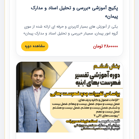
پکیج آموزشی «بررسی و تحلیل اسناد و مدارک
پیمان»
یکی از آموزش‏‏‏‏‏‏ های بسیار کاربردی و حرفه‏ ای ارائه شده از سوی
گروه امور پیمان، سمینار «بررسی و تحلیل اسناد و مدارک پیمان»
است که در دانشگاه صنعتی شریف ارائه شد. در این آموزش
2800000 تومان
مشاهده دوره
نکات کلیدی مربوط به اسناد و مدارک پیمان، اولویت بندی اسناد
و مدارک پیمان، بایدها و نبایدهای مربوط به اسناد و مدارک
پیمان به همراه تجربیات عملی در این خصوص ارائه شده است.