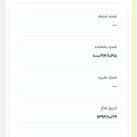
شماره ضابطه
---
شماره بخشنامه
1000/93/10618
شماره نشریه
---
تاریخ ابلاغ
1393/10/29