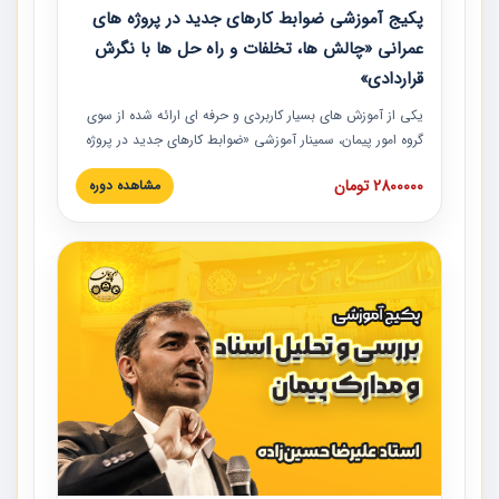
پکیج آموزشی ضوابط کارهای جدید در پروژه های
عمرانی «چالش ها، تخلفات و راه حل ها با نگرش
قراردادی»
یکی از آموزش‏‏‏‏‏‏ های بسیار کاربردی و حرفه‏ ای ارائه شده از سوی
گروه امور پیمان، سمینار آموزشی «ضوابط کارهای جدید در پروژه
های عمرانی» چالش ها، تخلفات و راه حل ها با نگرش قراردادی
2800000 تومان
مشاهده دوره
است که در محل سندیکای شرکت های ساختمانی کشور ارائه شد.
در این آموزش نکات کلیدی مربوط به کارهای جدید در اسناد و
مدارک پیمان به همراه تجربیات عملی ارائه شده است.