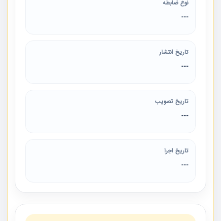
نوع ضابطه
---
تاریخ انتشار
---
تاریخ تصویب
---
تاریخ اجرا
---