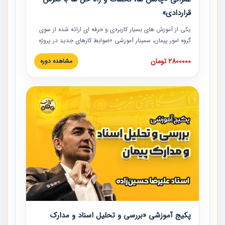
قراردادی»
یکی از آموزش‏‏‏‏‏‏ های بسیار کاربردی و حرفه‏ ای ارائه شده از سوی
گروه امور پیمان، سمینار آموزشی «ضوابط کارهای جدید در پروژه
های عمرانی» چالش ها، تخلفات و راه حل ها با نگرش قراردادی
2800000 تومان
مشاهده دوره
است که در محل سندیکای شرکت های ساختمانی کشور ارائه شد.
در این آموزش نکات کلیدی مربوط به کارهای جدید در اسناد و
مدارک پیمان به همراه تجربیات عملی ارائه شده است.
پکیج آموزشی «بررسی و تحلیل اسناد و مدارک