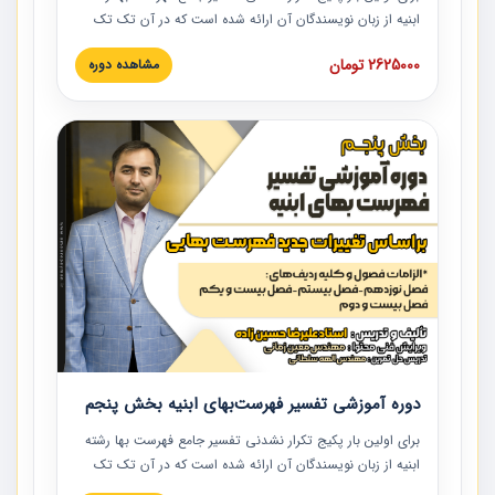
ابنیه از زبان نویسندگان آن ارائه شده است که در آن تک تک
ردیف ها و مطالب فهرست بها تفسیر و ارائه شده است. این
2625000 تومان
مشاهده دوره
دوره به صورت کامل تصویری بوده و به همراه تصاویر عملیات
اجرایی مرتبط با ردیف های فهرست بها ارائه شده است. این
دوره با کلام مهندس علیرضاحسین‌زاده مدیر پروژه مهندسی
مشاور در امر بازنگری فهرست بها رشته ابنیه ارائه شده و به تمام
همکارانی که در حوزه صنعت ساخت در حال فعالیت هستند حتما
توصیه می کنیم از مطالب این دوره استفاده نمایند.
دوره آموزشی تفسیر فهرست‌بهای ابنیه بخش پنجم
برای اولین بار پکیج تکرار نشدنی تفسیر جامع فهرست بها رشته
ابنیه از زبان نویسندگان آن ارائه شده است که در آن تک تک
ردیف ها و مطالب فهرست بها تفسیر و ارائه شده است. این