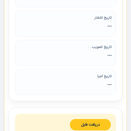
تاریخ انتشار
---
تاریخ تصویب
---
تاریخ اجرا
---
دریافت فایل