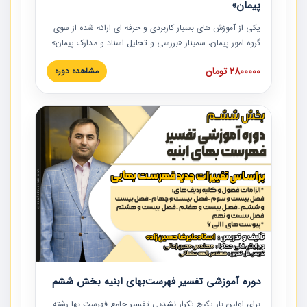
پیمان»
یکی از آموزش‏‏‏‏‏‏ های بسیار کاربردی و حرفه‏ ای ارائه شده از سوی
گروه امور پیمان، سمینار «بررسی و تحلیل اسناد و مدارک پیمان»
است که در دانشگاه صنعتی شریف ارائه شد. در این آموزش
2800000 تومان
مشاهده دوره
نکات کلیدی مربوط به اسناد و مدارک پیمان، اولویت بندی اسناد
و مدارک پیمان، بایدها و نبایدهای مربوط به اسناد و مدارک
پیمان به همراه تجربیات عملی در این خصوص ارائه شده است.
دوره آموزشی تفسیر فهرست‌بهای ابنیه بخش ششم
برای اولین بار پکیج تکرار نشدنی تفسیر جامع فهرست بها رشته