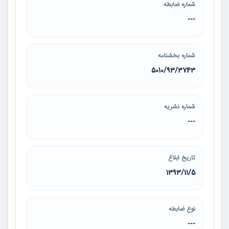
شماره ضابطه
---
شماره بخشنامه
5010/93/3743
شماره نشریه
---
تاریخ ابلاغ
1393/11/5
نوع ضابطه
---