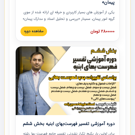
پیمان»
یکی از آموزش‏‏‏‏‏‏ های بسیار کاربردی و حرفه‏ ای ارائه شده از سوی
گروه امور پیمان، سمینار «بررسی و تحلیل اسناد و مدارک پیمان»
است که در دانشگاه صنعتی شریف ارائه شد. در این آموزش
2800000 تومان
مشاهده دوره
نکات کلیدی مربوط به اسناد و مدارک پیمان، اولویت بندی اسناد
و مدارک پیمان، بایدها و نبایدهای مربوط به اسناد و مدارک
پیمان به همراه تجربیات عملی در این خصوص ارائه شده است.
دوره آموزشی تفسیر فهرست‌بهای ابنیه بخش ششم
برای اولین بار پکیج تکرار نشدنی تفسیر جامع فهرست بها رشته