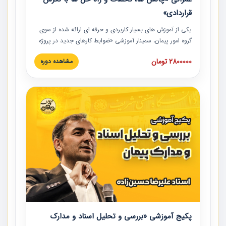
قراردادی»
یکی از آموزش‏‏‏‏‏‏ های بسیار کاربردی و حرفه‏ ای ارائه شده از سوی
گروه امور پیمان، سمینار آموزشی «ضوابط کارهای جدید در پروژه
های عمرانی» چالش ها، تخلفات و راه حل ها با نگرش قراردادی
2800000 تومان
مشاهده دوره
است که در محل سندیکای شرکت های ساختمانی کشور ارائه شد.
در این آموزش نکات کلیدی مربوط به کارهای جدید در اسناد و
مدارک پیمان به همراه تجربیات عملی ارائه شده است.
پکیج آموزشی «بررسی و تحلیل اسناد و مدارک