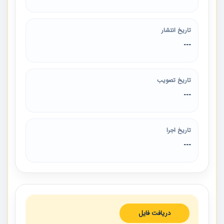
تاریخ انتشار
---
تاریخ تصویب
---
تاریخ اجرا
---
دریافت فایل