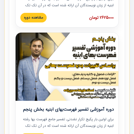
ابنیه از زبان نویسندگان آن ارائه شده است که در آن تک تک
ردیف ها و مطالب فهرست بها تفسیر و ارائه شده است. این
2625000 تومان
مشاهده دوره
دوره به صورت کامل تصویری بوده و به همراه تصاویر عملیات
اجرایی مرتبط با ردیف های فهرست بها ارائه شده است. این
دوره با کلام مهندس علیرضاحسین‌زاده مدیر پروژه مهندسی
مشاور در امر بازنگری فهرست بها رشته ابنیه ارائه شده و به تمام
همکارانی که در حوزه صنعت ساخت در حال فعالیت هستند حتما
توصیه می کنیم از مطالب این دوره استفاده نمایند.
دوره آموزشی تفسیر فهرست‌بهای ابنیه بخش پنجم
برای اولین بار پکیج تکرار نشدنی تفسیر جامع فهرست بها رشته
ابنیه از زبان نویسندگان آن ارائه شده است که در آن تک تک
ردیف ها و مطالب فهرست بها تفسیر و ارائه شده است. این