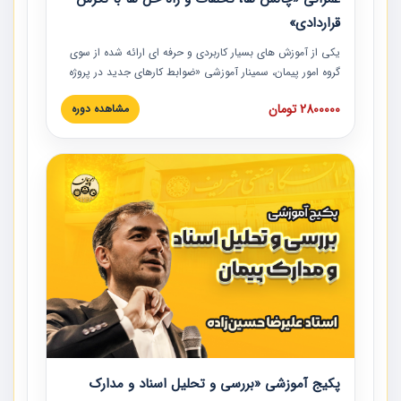
قراردادی»
یکی از آموزش‏‏‏‏‏‏ های بسیار کاربردی و حرفه‏ ای ارائه شده از سوی
گروه امور پیمان، سمینار آموزشی «ضوابط کارهای جدید در پروژه
های عمرانی» چالش ها، تخلفات و راه حل ها با نگرش قراردادی
2800000 تومان
مشاهده دوره
است که در محل سندیکای شرکت های ساختمانی کشور ارائه شد.
در این آموزش نکات کلیدی مربوط به کارهای جدید در اسناد و
مدارک پیمان به همراه تجربیات عملی ارائه شده است.
پکیج آموزشی «بررسی و تحلیل اسناد و مدارک