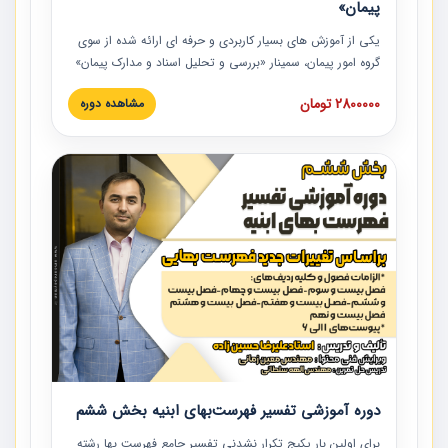
پیمان»
یکی از آموزش‏‏‏‏‏‏ های بسیار کاربردی و حرفه‏ ای ارائه شده از سوی
گروه امور پیمان، سمینار «بررسی و تحلیل اسناد و مدارک پیمان»
است که در دانشگاه صنعتی شریف ارائه شد. در این آموزش
2800000 تومان
مشاهده دوره
نکات کلیدی مربوط به اسناد و مدارک پیمان، اولویت بندی اسناد
و مدارک پیمان، بایدها و نبایدهای مربوط به اسناد و مدارک
پیمان به همراه تجربیات عملی در این خصوص ارائه شده است.
دوره آموزشی تفسیر فهرست‌بهای ابنیه بخش ششم
برای اولین بار پکیج تکرار نشدنی تفسیر جامع فهرست بها رشته