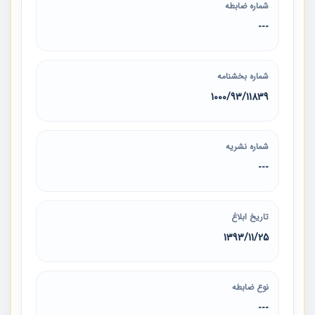
شماره ضابطه
---
شماره بخشنامه
1000/93/11839
شماره نشریه
---
تاریخ ابلاغ
1393/11/25
نوع ضابطه
---