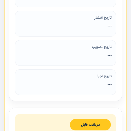
تاریخ انتشار
---
تاریخ تصویب
---
تاریخ اجرا
---
دریافت فایل