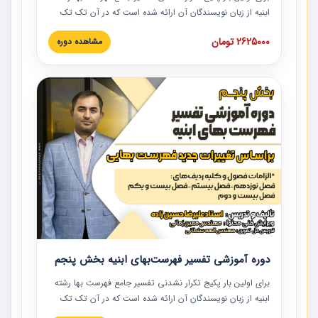
ابنیه از زبان نویسندگان آن ارائه شده است که در آن تک تک
ردیف ها و مطالب فهرست بها تفسیر و ارائه شده است. این
2625000 تومان
مشاهده دوره
دوره به صورت کامل تصویری بوده و به همراه تصاویر عملیات
اجرایی مرتبط با ردیف های فهرست بها ارائه شده است. این
دوره با کلام مهندس علیرضاحسین‌زاده مدیر پروژه مهندسی
مشاور در امر بازنگری فهرست بها رشته ابنیه ارائه شده و به تمام
همکارانی که در حوزه صنعت ساخت در حال فعالیت هستند حتما
توصیه می کنیم از مطالب این دوره استفاده نمایند.
دوره آموزشی تفسیر فهرست‌بهای ابنیه بخش پنجم
برای اولین بار پکیج تکرار نشدنی تفسیر جامع فهرست بها رشته
ابنیه از زبان نویسندگان آن ارائه شده است که در آن تک تک
ردیف ها و مطالب فهرست بها تفسیر و ارائه شده است. این