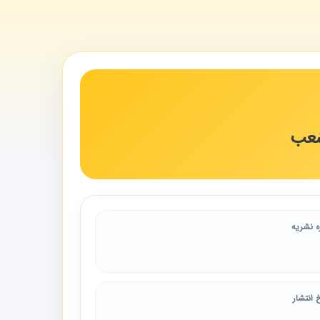
شعب
ه نشریه
 انتشار