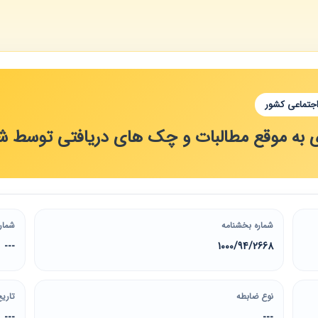
اجتماعی کشور
ی به موقع مطالبات و چک های دریافتی توسط 
شماره بخشنامه
شمار
---
1000/94/2668
نوع ضابطه
تاریخ
---
---