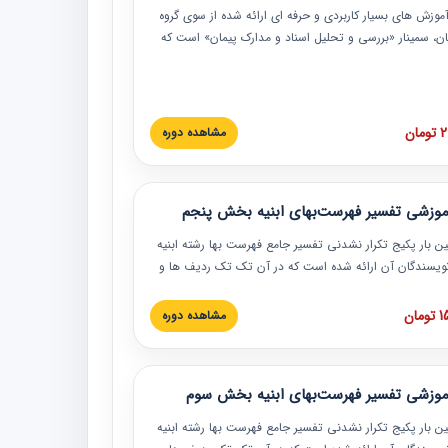
موزش‏‏‏‏‏‏ های بسیار کاربردی و حرفه‏ ای ارائه شده از سوی گروه
مان، سمینار «بررسی و تحلیل اسناد و مدارک پیمان» است که
گاه صنعتی شریف ارائه شد. در این آموزش نکات کلیدی
 اسناد و مدارک پیمان، اولویت بندی اسناد و مدارک پیمان،
 نبایدهای مربوط به اسناد و مدارک پیمان به همراه تجربیات
 این خصوص ارائه شده است.
ان
مشاهده دوره
موزشی تفسیر فهرست‌بهای ابنیه بخش پنجم
ین بار پکیج تکرار نشدنی تفسیر جامع فهرست بها رشته ابنیه
 نویسندگان آن ارائه شده است که در آن تک تک ردیف ها و
هرست بها تفسیر و ارائه شده است. این دوره به صورت کامل
بوده و به همراه تصاویر عملیات اجرایی مرتبط با ردیف های
ان
مشاهده دوره
ها ارائه شده است. این دوره با کلام مهندس
سین‌زاده مدیر پروژه مهندسی مشاور در امر بازنگری فهرست
 ابنیه ارائه شده و به تمام همکارانی که در حوزه صنعت
موزشی تفسیر فهرست‌بهای ابنیه بخش سوم
 حال فعالیت هستند حتما توصیه می کنیم از مطالب این
فاده نمایند.
ین بار پکیج تکرار نشدنی تفسیر جامع فهرست بها رشته ابنیه