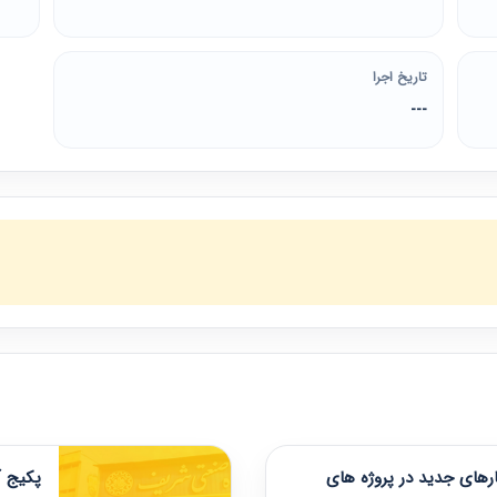
تاریخ اجرا
---
های جدید در پروژه های
پکیج آ