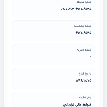
شماره ضابطه
07070703-99/706535
شماره بخشنامه
99/706535
شماره نشریه
-
تاریخ ابلاغ
1399/12/25
نوع ضابطه
ضوابط مالی قراردادی