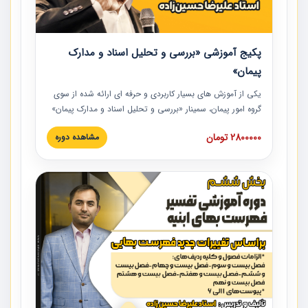
پکیج آموزشی «بررسی و تحلیل اسناد و مدارک
پیمان»
یکی از آموزش‏‏‏‏‏‏ های بسیار کاربردی و حرفه‏ ای ارائه شده از سوی
گروه امور پیمان، سمینار «بررسی و تحلیل اسناد و مدارک پیمان»
است که در دانشگاه صنعتی شریف ارائه شد. در این آموزش
2800000 تومان
مشاهده دوره
نکات کلیدی مربوط به اسناد و مدارک پیمان، اولویت بندی اسناد
و مدارک پیمان، بایدها و نبایدهای مربوط به اسناد و مدارک
پیمان به همراه تجربیات عملی در این خصوص ارائه شده است.