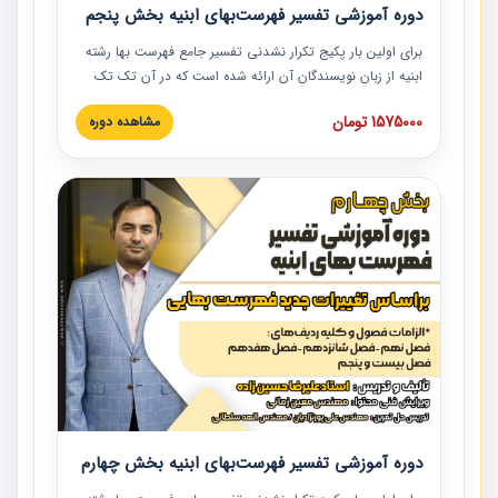
دوره آموزشی تفسیر فهرست‌بهای ابنیه بخش پنجم
برای اولین بار پکیج تکرار نشدنی تفسیر جامع فهرست بها رشته
ابنیه از زبان نویسندگان آن ارائه شده است که در آن تک تک
ردیف ها و مطالب فهرست بها تفسیر و ارائه شده است. این
1575000 تومان
مشاهده دوره
دوره به صورت کامل تصویری بوده و به همراه تصاویر عملیات
اجرایی مرتبط با ردیف های فهرست بها ارائه شده است. این
دوره با کلام مهندس علیرضاحسین‌زاده مدیر پروژه مهندسی
مشاور در امر بازنگری فهرست بها رشته ابنیه ارائه شده و به تمام
همکارانی که در حوزه صنعت ساخت در حال فعالیت هستند حتما
توصیه می کنیم از مطالب این دوره استفاده نمایند.
دوره آموزشی تفسیر فهرست‌بهای ابنیه بخش چهارم