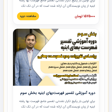
برای اولین بار پکیج تکرار نشدنی تفسیر جامع فهرست بها رشته
ابنیه از زبان نویسندگان آن ارائه شده است که در آن تک تک
ردیف ها و مطالب فهرست بها تفسیر و ارائه شده است. این
1575000 تومان
مشاهده دوره
دوره به صورت کامل تصویری بوده و به همراه تصاویر عملیات
اجرایی مرتبط با ردیف های فهرست بها ارائه شده است. این
دوره با کلام مهندس علیرضاحسین‌زاده مدیر پروژه مهندسی
مشاور در امر بازنگری فهرست بها رشته ابنیه ارائه شده و به تمام
همکارانی که در حوزه صنعت ساخت در حال فعالیت هستند حتما
توصیه می کنیم از مطالب این دوره استفاده نمایند.
دوره آموزشی تفسیر فهرست‌بهای ابنیه بخش سوم
برای اولین بار پکیج تکرار نشدنی تفسیر جامع فهرست بها رشته
ابنیه از زبان نویسندگان آن ارائه شده است که در آن تک تک