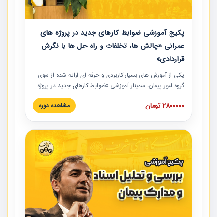
پکیج آموزشی ضوابط کارهای جدید در پروژه های
عمرانی «چالش ها، تخلفات و راه حل ها با نگرش
قراردادی»
یکی از آموزش‏‏‏‏‏‏ های بسیار کاربردی و حرفه‏ ای ارائه شده از سوی
گروه امور پیمان، سمینار آموزشی «ضوابط کارهای جدید در پروژه
های عمرانی» چالش ها، تخلفات و راه حل ها با نگرش قراردادی
2800000 تومان
مشاهده دوره
است که در محل سندیکای شرکت های ساختمانی کشور ارائه شد.
در این آموزش نکات کلیدی مربوط به کارهای جدید در اسناد و
مدارک پیمان به همراه تجربیات عملی ارائه شده است.