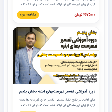
ابنیه از زبان نویسندگان آن ارائه شده است که در آن تک تک
ردیف ها و مطالب فهرست بها تفسیر و ارائه شده است. این
2625000 تومان
مشاهده دوره
دوره به صورت کامل تصویری بوده و به همراه تصاویر عملیات
اجرایی مرتبط با ردیف های فهرست بها ارائه شده است. این
دوره با کلام مهندس علیرضاحسین‌زاده مدیر پروژه مهندسی
مشاور در امر بازنگری فهرست بها رشته ابنیه ارائه شده و به تمام
همکارانی که در حوزه صنعت ساخت در حال فعالیت هستند حتما
توصیه می کنیم از مطالب این دوره استفاده نمایند.
دوره آموزشی تفسیر فهرست‌بهای ابنیه بخش پنجم
برای اولین بار پکیج تکرار نشدنی تفسیر جامع فهرست بها رشته
ابنیه از زبان نویسندگان آن ارائه شده است که در آن تک تک
ردیف ها و مطالب فهرست بها تفسیر و ارائه شده است. این