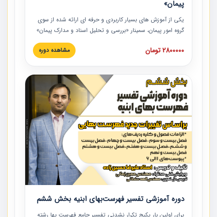
پیمان»
یکی از آموزش‏‏‏‏‏‏ های بسیار کاربردی و حرفه‏ ای ارائه شده از سوی
گروه امور پیمان، سمینار «بررسی و تحلیل اسناد و مدارک پیمان»
است که در دانشگاه صنعتی شریف ارائه شد. در این آموزش
2800000 تومان
مشاهده دوره
نکات کلیدی مربوط به اسناد و مدارک پیمان، اولویت بندی اسناد
و مدارک پیمان، بایدها و نبایدهای مربوط به اسناد و مدارک
پیمان به همراه تجربیات عملی در این خصوص ارائه شده است.
دوره آموزشی تفسیر فهرست‌بهای ابنیه بخش ششم
برای اولین بار پکیج تکرار نشدنی تفسیر جامع فهرست بها رشته