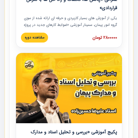
قراردادی»
یکی از آموزش‏‏‏‏‏‏ های بسیار کاربردی و حرفه‏ ای ارائه شده از سوی
گروه امور پیمان، سمینار آموزشی «ضوابط کارهای جدید در پروژه
های عمرانی» چالش ها، تخلفات و راه حل ها با نگرش قراردادی
2800000 تومان
مشاهده دوره
است که در محل سندیکای شرکت های ساختمانی کشور ارائه شد.
در این آموزش نکات کلیدی مربوط به کارهای جدید در اسناد و
مدارک پیمان به همراه تجربیات عملی ارائه شده است.
پکیج آموزشی «بررسی و تحلیل اسناد و مدارک