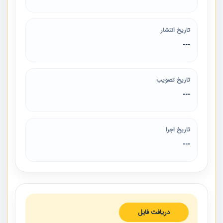
تاریخ انتشار
---
تاریخ تصویب
---
تاریخ اجرا
---
دریافت فایل