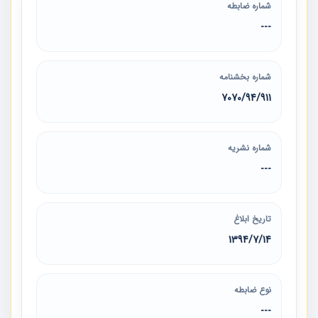
شماره ضابطه
---
شماره بخشنامه
7070/94/911
شماره نشریه
---
تاریخ ابلاغ
1394/7/14
نوع ضابطه
---