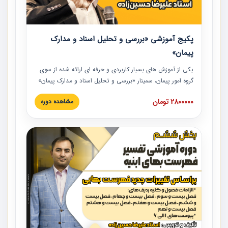
پکیج آموزشی «بررسی و تحلیل اسناد و مدارک
پیمان»
یکی از آموزش‏‏‏‏‏‏ های بسیار کاربردی و حرفه‏ ای ارائه شده از سوی
گروه امور پیمان، سمینار «بررسی و تحلیل اسناد و مدارک پیمان»
است که در دانشگاه صنعتی شریف ارائه شد. در این آموزش
2800000 تومان
مشاهده دوره
نکات کلیدی مربوط به اسناد و مدارک پیمان، اولویت بندی اسناد
و مدارک پیمان، بایدها و نبایدهای مربوط به اسناد و مدارک
پیمان به همراه تجربیات عملی در این خصوص ارائه شده است.