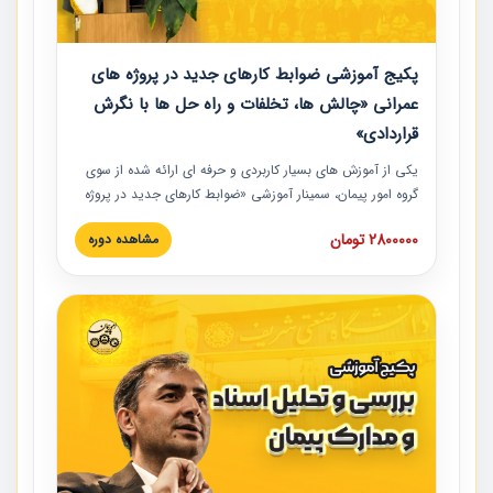
پکیج آموزشی ضوابط کارهای جدید در پروژه های
عمرانی «چالش ها، تخلفات و راه حل ها با نگرش
قراردادی»
یکی از آموزش‏‏‏‏‏‏ های بسیار کاربردی و حرفه‏ ای ارائه شده از سوی
گروه امور پیمان، سمینار آموزشی «ضوابط کارهای جدید در پروژه
های عمرانی» چالش ها، تخلفات و راه حل ها با نگرش قراردادی
2800000 تومان
مشاهده دوره
است که در محل سندیکای شرکت های ساختمانی کشور ارائه شد.
در این آموزش نکات کلیدی مربوط به کارهای جدید در اسناد و
مدارک پیمان به همراه تجربیات عملی ارائه شده است.