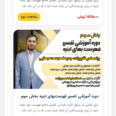
برای اولین بار پکیج تکرار نشدنی تفسیر جامع فهرست بها رشته
ابنیه از زبان نویسندگان آن ارائه شده است که در آن تک تک
ردیف ها و مطالب فهرست بها تفسیر و ارائه شده است. این
1575000 تومان
مشاهده دوره
دوره به صورت کامل تصویری بوده و به همراه تصاویر عملیات
اجرایی مرتبط با ردیف های فهرست بها ارائه شده است. این
دوره با کلام مهندس علیرضاحسین‌زاده مدیر پروژه مهندسی
مشاور در امر بازنگری فهرست بها رشته ابنیه ارائه شده و به تمام
همکارانی که در حوزه صنعت ساخت در حال فعالیت هستند حتما
توصیه می کنیم از مطالب این دوره استفاده نمایند.
دوره آموزشی تفسیر فهرست‌بهای ابنیه بخش سوم
برای اولین بار پکیج تکرار نشدنی تفسیر جامع فهرست بها رشته
ابنیه از زبان نویسندگان آن ارائه شده است که در آن تک تک