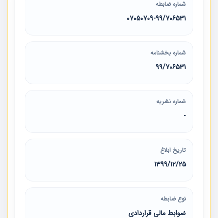
شماره ضابطه
07050709-99/706531
شماره بخشنامه
99/706531
شماره نشریه
-
تاریخ ابلاغ
1399/12/25
نوع ضابطه
ضوابط مالی قراردادی