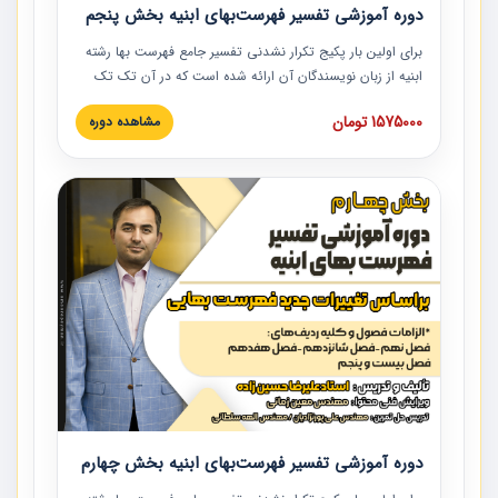
دوره آموزشی تفسیر فهرست‌بهای ابنیه بخش پنجم
برای اولین بار پکیج تکرار نشدنی تفسیر جامع فهرست بها رشته
ابنیه از زبان نویسندگان آن ارائه شده است که در آن تک تک
ردیف ها و مطالب فهرست بها تفسیر و ارائه شده است. این
1575000 تومان
مشاهده دوره
دوره به صورت کامل تصویری بوده و به همراه تصاویر عملیات
اجرایی مرتبط با ردیف های فهرست بها ارائه شده است. این
دوره با کلام مهندس علیرضاحسین‌زاده مدیر پروژه مهندسی
مشاور در امر بازنگری فهرست بها رشته ابنیه ارائه شده و به تمام
همکارانی که در حوزه صنعت ساخت در حال فعالیت هستند حتما
توصیه می کنیم از مطالب این دوره استفاده نمایند.
دوره آموزشی تفسیر فهرست‌بهای ابنیه بخش چهارم