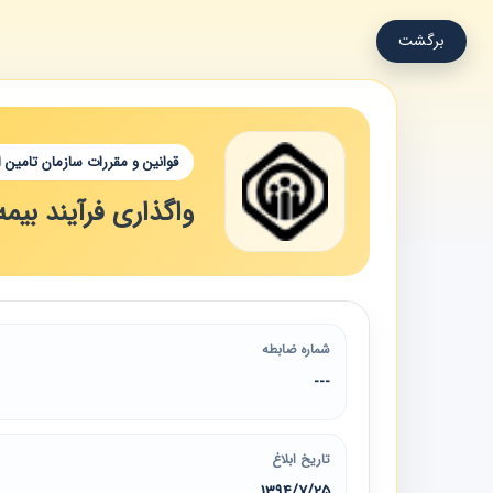
برگشت
قوانین و مقررات سازمان تامین 
واگذاری فرآیند بیم
شماره ضابطه
---
تاریخ ابلاغ
1394/7/25