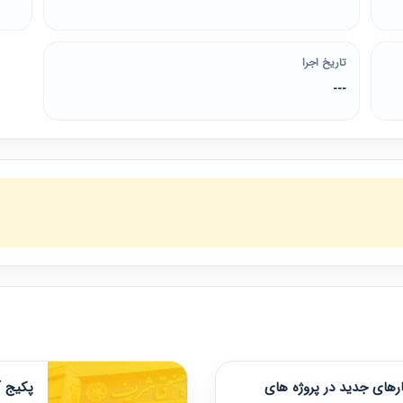
تاریخ اجرا
---
های جدید در پروژه های
پکیج آ