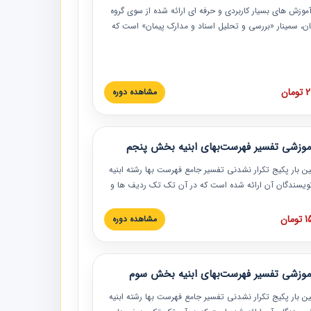
موزش‏‏‏‏‏‏ های بسیار کاربردی و حرفه‏ ای ارائه شده از سوی گروه
مان، سمینار «بررسی و تحلیل اسناد و مدارک پیمان» است که
گاه صنعتی شریف ارائه شد. در این آموزش نکات کلیدی
 اسناد و مدارک پیمان، اولویت بندی اسناد و مدارک پیمان،
 نبایدهای مربوط به اسناد و مدارک پیمان به همراه تجربیات
 این خصوص ارائه شده است.
ان
مشاهده دوره
موزشی تفسیر فهرست‌بهای ابنیه بخش پنجم
ین بار پکیج تکرار نشدنی تفسیر جامع فهرست بها رشته ابنیه
 نویسندگان آن ارائه شده است که در آن تک تک ردیف ها و
هرست بها تفسیر و ارائه شده است. این دوره به صورت کامل
بوده و به همراه تصاویر عملیات اجرایی مرتبط با ردیف های
ان
مشاهده دوره
ها ارائه شده است. این دوره با کلام مهندس
سین‌زاده مدیر پروژه مهندسی مشاور در امر بازنگری فهرست
 ابنیه ارائه شده و به تمام همکارانی که در حوزه صنعت
موزشی تفسیر فهرست‌بهای ابنیه بخش سوم
 حال فعالیت هستند حتما توصیه می کنیم از مطالب این
فاده نمایند.
ین بار پکیج تکرار نشدنی تفسیر جامع فهرست بها رشته ابنیه