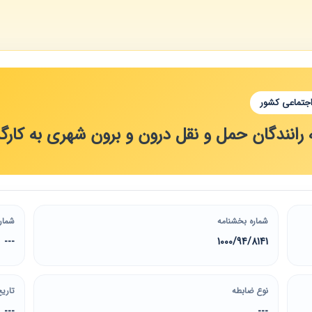
اجتماعی کشور
ه رانندگان حمل و نقل درون و برون شهری به کار
شماره بخشنامه
شمار
---
1000/94/8141
نوع ضابطه
تاریخ
---
---