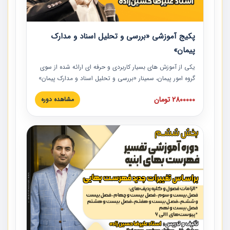
پکیج آموزشی «بررسی و تحلیل اسناد و مدارک
پیمان»
یکی از آموزش‏‏‏‏‏‏ های بسیار کاربردی و حرفه‏ ای ارائه شده از سوی
گروه امور پیمان، سمینار «بررسی و تحلیل اسناد و مدارک پیمان»
است که در دانشگاه صنعتی شریف ارائه شد. در این آموزش
2800000 تومان
مشاهده دوره
نکات کلیدی مربوط به اسناد و مدارک پیمان، اولویت بندی اسناد
و مدارک پیمان، بایدها و نبایدهای مربوط به اسناد و مدارک
پیمان به همراه تجربیات عملی در این خصوص ارائه شده است.