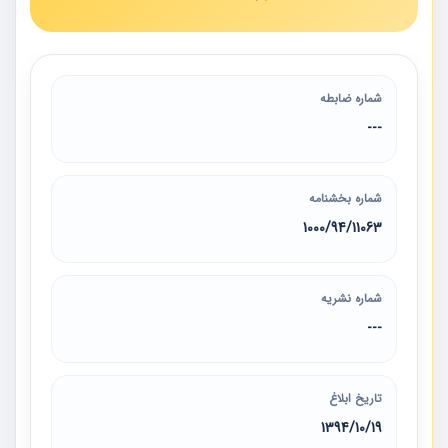
شماره ضابطه
---
شماره بخشنامه
1000/94/11063
شماره نشریه
---
تاریخ ابلاغ
1394/10/19