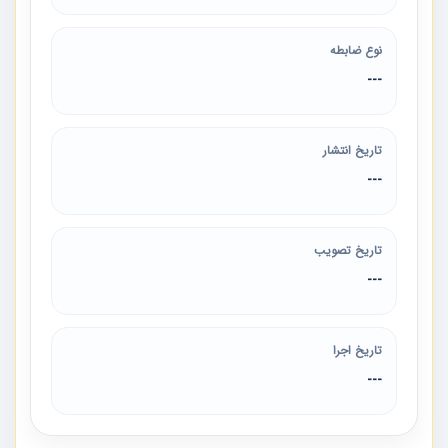
نوع ضابطه
---
تاریخ انتشار
---
تاریخ تصویب
---
تاریخ اجرا
---