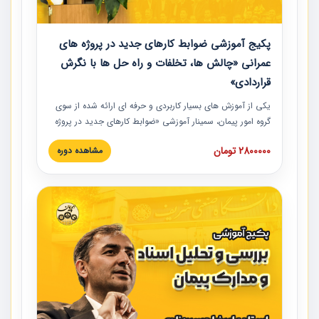
پکیج آموزشی ضوابط کارهای جدید در پروژه های
عمرانی «چالش ها، تخلفات و راه حل ها با نگرش
قراردادی»
یکی از آموزش‏‏‏‏‏‏ های بسیار کاربردی و حرفه‏ ای ارائه شده از سوی
گروه امور پیمان، سمینار آموزشی «ضوابط کارهای جدید در پروژه
های عمرانی» چالش ها، تخلفات و راه حل ها با نگرش قراردادی
2800000 تومان
مشاهده دوره
است که در محل سندیکای شرکت های ساختمانی کشور ارائه شد.
در این آموزش نکات کلیدی مربوط به کارهای جدید در اسناد و
مدارک پیمان به همراه تجربیات عملی ارائه شده است.