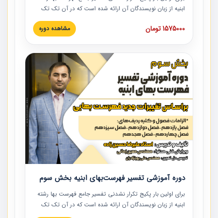
ابنیه از زبان نویسندگان آن ارائه شده است که در آن تک تک
ردیف ها و مطالب فهرست بها تفسیر و ارائه شده است. این
1575000 تومان
مشاهده دوره
دوره به صورت کامل تصویری بوده و به همراه تصاویر عملیات
اجرایی مرتبط با ردیف های فهرست بها ارائه شده است. این
دوره با کلام مهندس علیرضاحسین‌زاده مدیر پروژه مهندسی
مشاور در امر بازنگری فهرست بها رشته ابنیه ارائه شده و به تمام
همکارانی که در حوزه صنعت ساخت در حال فعالیت هستند حتما
توصیه می کنیم از مطالب این دوره استفاده نمایند.
دوره آموزشی تفسیر فهرست‌بهای ابنیه بخش سوم
برای اولین بار پکیج تکرار نشدنی تفسیر جامع فهرست بها رشته
ابنیه از زبان نویسندگان آن ارائه شده است که در آن تک تک
ردیف ها و مطالب فهرست بها تفسیر و ارائه شده است. این