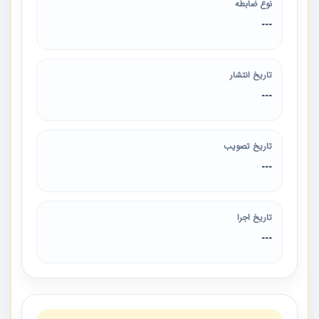
نوع ضابطه
---
تاریخ انتشار
---
تاریخ تصویب
---
تاریخ اجرا
---