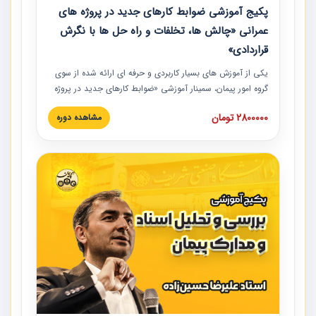
پکیج آموزشی ضوابط کارهای جدید در پروژه های
عمرانی «چالش ها، تخلفات و راه حل ها با نگرش
قراردادی»
یکی از آموزش‏‏‏‏‏‏ های بسیار کاربردی و حرفه‏ ای ارائه شده از سوی
گروه امور پیمان، سمینار آموزشی «ضوابط کارهای جدید در پروژه
های عمرانی» چالش ها، تخلفات و راه حل ها با نگرش قراردادی
2800000 تومان
مشاهده دوره
است که در محل سندیکای شرکت های ساختمانی کشور ارائه شد.
در این آموزش نکات کلیدی مربوط به کارهای جدید در اسناد و
مدارک پیمان به همراه تجربیات عملی ارائه شده است.