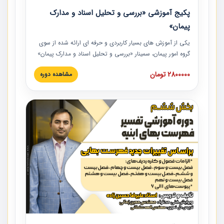
پکیج آموزشی «بررسی و تحلیل اسناد و مدارک
پیمان»
یکی از آموزش‏‏‏‏‏‏ های بسیار کاربردی و حرفه‏ ای ارائه شده از سوی
گروه امور پیمان، سمینار «بررسی و تحلیل اسناد و مدارک پیمان»
است که در دانشگاه صنعتی شریف ارائه شد. در این آموزش
2800000 تومان
مشاهده دوره
نکات کلیدی مربوط به اسناد و مدارک پیمان، اولویت بندی اسناد
و مدارک پیمان، بایدها و نبایدهای مربوط به اسناد و مدارک
پیمان به همراه تجربیات عملی در این خصوص ارائه شده است.