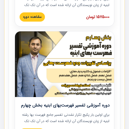
ابنیه از زبان نویسندگان آن ارائه شده است که در آن تک تک
ردیف ها و مطالب فهرست بها تفسیر و ارائه شده است. این
1575000 تومان
مشاهده دوره
دوره به صورت کامل تصویری بوده و به همراه تصاویر عملیات
اجرایی مرتبط با ردیف های فهرست بها ارائه شده است. این
دوره با کلام مهندس علیرضاحسین‌زاده مدیر پروژه مهندسی
مشاور در امر بازنگری فهرست بها رشته ابنیه ارائه شده و به تمام
همکارانی که در حوزه صنعت ساخت در حال فعالیت هستند حتما
توصیه می کنیم از مطالب این دوره استفاده نمایند.
دوره آموزشی تفسیر فهرست‌بهای ابنیه بخش چهارم
برای اولین بار پکیج تکرار نشدنی تفسیر جامع فهرست بها رشته
ابنیه از زبان نویسندگان آن ارائه شده است که در آن تک تک
ردیف ها و مطالب فهرست بها تفسیر و ارائه شده است. این