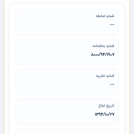
شماره ضابطه
---
شماره بخشنامه
8000/94/1907
شماره نشریه
---
تاریخ ابلاغ
1394/10/27