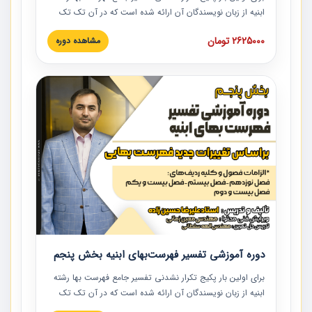
ابنیه از زبان نویسندگان آن ارائه شده است که در آن تک تک
ردیف ها و مطالب فهرست بها تفسیر و ارائه شده است. این
2625000 تومان
مشاهده دوره
دوره به صورت کامل تصویری بوده و به همراه تصاویر عملیات
اجرایی مرتبط با ردیف های فهرست بها ارائه شده است. این
دوره با کلام مهندس علیرضاحسین‌زاده مدیر پروژه مهندسی
مشاور در امر بازنگری فهرست بها رشته ابنیه ارائه شده و به تمام
همکارانی که در حوزه صنعت ساخت در حال فعالیت هستند حتما
توصیه می کنیم از مطالب این دوره استفاده نمایند.
دوره آموزشی تفسیر فهرست‌بهای ابنیه بخش پنجم
برای اولین بار پکیج تکرار نشدنی تفسیر جامع فهرست بها رشته
ابنیه از زبان نویسندگان آن ارائه شده است که در آن تک تک
ردیف ها و مطالب فهرست بها تفسیر و ارائه شده است. این