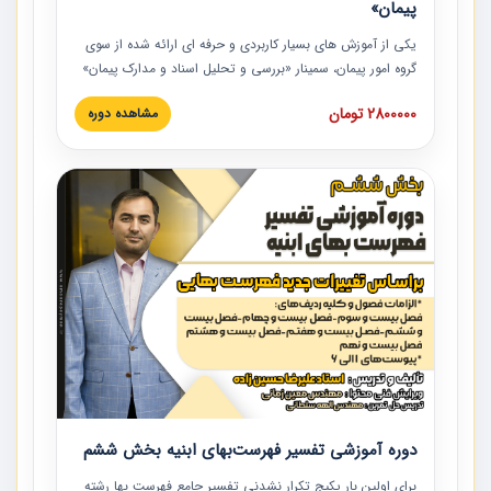
پیمان»
یکی از آموزش‏‏‏‏‏‏ های بسیار کاربردی و حرفه‏ ای ارائه شده از سوی
گروه امور پیمان، سمینار «بررسی و تحلیل اسناد و مدارک پیمان»
است که در دانشگاه صنعتی شریف ارائه شد. در این آموزش
2800000 تومان
مشاهده دوره
نکات کلیدی مربوط به اسناد و مدارک پیمان، اولویت بندی اسناد
و مدارک پیمان، بایدها و نبایدهای مربوط به اسناد و مدارک
پیمان به همراه تجربیات عملی در این خصوص ارائه شده است.
دوره آموزشی تفسیر فهرست‌بهای ابنیه بخش ششم
برای اولین بار پکیج تکرار نشدنی تفسیر جامع فهرست بها رشته