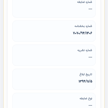
شماره ضابطه
---
شماره بخشنامه
7070/94/1406
شماره نشریه
---
تاریخ ابلاغ
1394/11/5
نوع ضابطه
---