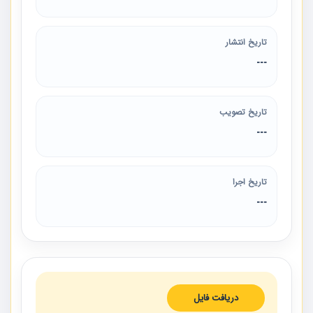
تاریخ انتشار
---
تاریخ تصویب
---
تاریخ اجرا
---
دریافت فایل