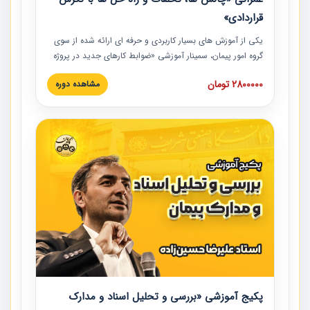
قراردادی»
یکی از آموزش‏‏‏‏‏‏ های بسیار کاربردی و حرفه‏ ای ارائه شده از سوی
گروه امور پیمان، سمینار آموزشی «ضوابط کارهای جدید در پروژه
های عمرانی» چالش ها، تخلفات و راه حل ها با نگرش قراردادی
2800000 تومان
مشاهده دوره
است که در محل سندیکای شرکت های ساختمانی کشور ارائه شد.
در این آموزش نکات کلیدی مربوط به کارهای جدید در اسناد و
مدارک پیمان به همراه تجربیات عملی ارائه شده است.
پکیج آموزشی «بررسی و تحلیل اسناد و مدارک