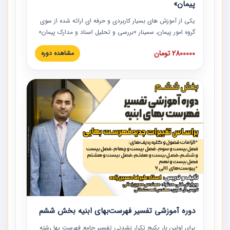
پیمان»
یکی از آموزش‏‏‏‏‏‏ های بسیار کاربردی و حرفه‏ ای ارائه شده از سوی
گروه امور پیمان، سمینار «بررسی و تحلیل اسناد و مدارک پیمان»
است که در دانشگاه صنعتی شریف ارائه شد. در این آموزش
2800000 تومان
مشاهده دوره
نکات کلیدی مربوط به اسناد و مدارک پیمان، اولویت بندی اسناد
و مدارک پیمان، بایدها و نبایدهای مربوط به اسناد و مدارک
پیمان به همراه تجربیات عملی در این خصوص ارائه شده است.
دوره آموزشی تفسیر فهرست‌بهای ابنیه بخش ششم
برای اولین بار پکیج تکرار نشدنی تفسیر جامع فهرست بها رشته