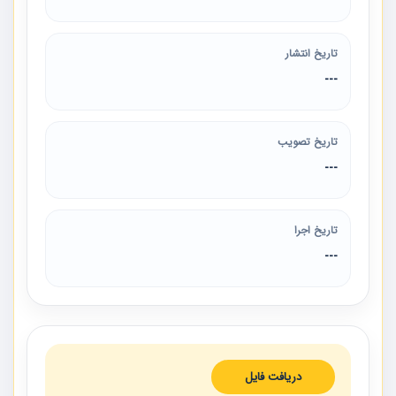
تاریخ انتشار
---
تاریخ تصویب
---
تاریخ اجرا
---
دریافت فایل