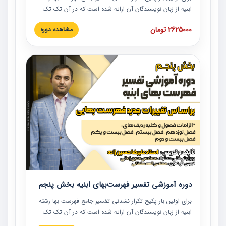
ابنیه از زبان نویسندگان آن ارائه شده است که در آن تک تک
ردیف ها و مطالب فهرست بها تفسیر و ارائه شده است. این
2625000 تومان
مشاهده دوره
دوره به صورت کامل تصویری بوده و به همراه تصاویر عملیات
اجرایی مرتبط با ردیف های فهرست بها ارائه شده است. این
دوره با کلام مهندس علیرضاحسین‌زاده مدیر پروژه مهندسی
مشاور در امر بازنگری فهرست بها رشته ابنیه ارائه شده و به تمام
همکارانی که در حوزه صنعت ساخت در حال فعالیت هستند حتما
توصیه می کنیم از مطالب این دوره استفاده نمایند.
دوره آموزشی تفسیر فهرست‌بهای ابنیه بخش پنجم
برای اولین بار پکیج تکرار نشدنی تفسیر جامع فهرست بها رشته
ابنیه از زبان نویسندگان آن ارائه شده است که در آن تک تک
ردیف ها و مطالب فهرست بها تفسیر و ارائه شده است. این