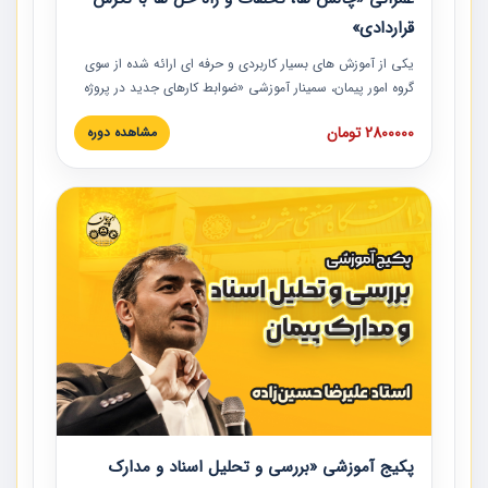
قراردادی»
یکی از آموزش‏‏‏‏‏‏ های بسیار کاربردی و حرفه‏ ای ارائه شده از سوی
گروه امور پیمان، سمینار آموزشی «ضوابط کارهای جدید در پروژه
های عمرانی» چالش ها، تخلفات و راه حل ها با نگرش قراردادی
2800000 تومان
مشاهده دوره
است که در محل سندیکای شرکت های ساختمانی کشور ارائه شد.
در این آموزش نکات کلیدی مربوط به کارهای جدید در اسناد و
مدارک پیمان به همراه تجربیات عملی ارائه شده است.
پکیج آموزشی «بررسی و تحلیل اسناد و مدارک