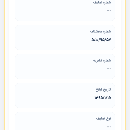
شماره ضابطه
---
شماره بخشنامه
5010/95/57
شماره نشریه
---
تاریخ ابلاغ
1395/1/15
نوع ضابطه
---