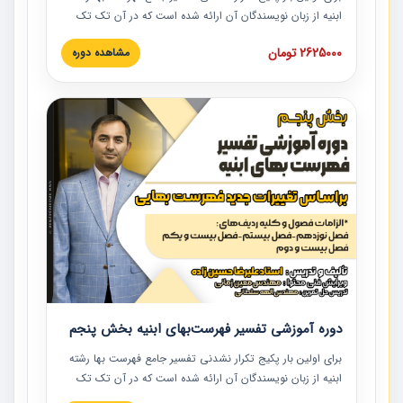
ابنیه از زبان نویسندگان آن ارائه شده است که در آن تک تک
ردیف ها و مطالب فهرست بها تفسیر و ارائه شده است. این
2625000 تومان
مشاهده دوره
دوره به صورت کامل تصویری بوده و به همراه تصاویر عملیات
اجرایی مرتبط با ردیف های فهرست بها ارائه شده است. این
دوره با کلام مهندس علیرضاحسین‌زاده مدیر پروژه مهندسی
مشاور در امر بازنگری فهرست بها رشته ابنیه ارائه شده و به تمام
همکارانی که در حوزه صنعت ساخت در حال فعالیت هستند حتما
توصیه می کنیم از مطالب این دوره استفاده نمایند.
دوره آموزشی تفسیر فهرست‌بهای ابنیه بخش پنجم
برای اولین بار پکیج تکرار نشدنی تفسیر جامع فهرست بها رشته
ابنیه از زبان نویسندگان آن ارائه شده است که در آن تک تک
ردیف ها و مطالب فهرست بها تفسیر و ارائه شده است. این