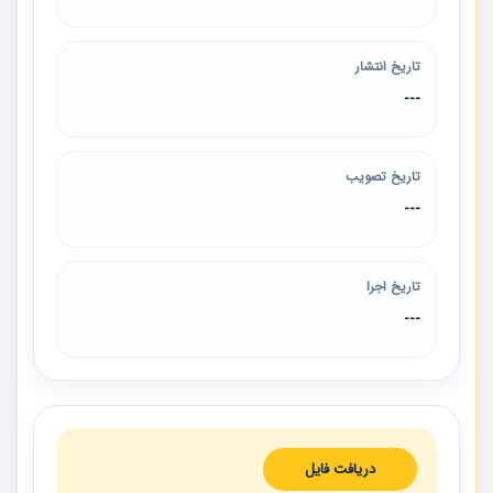
تاریخ انتشار
---
تاریخ تصویب
---
تاریخ اجرا
---
دریافت فایل