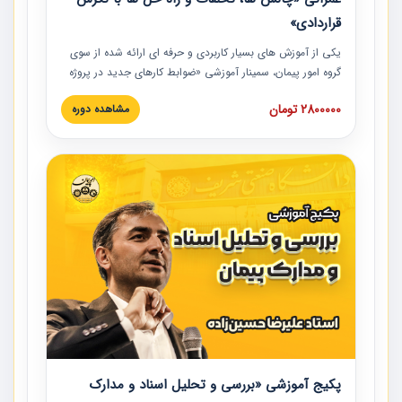
قراردادی»
یکی از آموزش‏‏‏‏‏‏ های بسیار کاربردی و حرفه‏ ای ارائه شده از سوی
گروه امور پیمان، سمینار آموزشی «ضوابط کارهای جدید در پروژه
های عمرانی» چالش ها، تخلفات و راه حل ها با نگرش قراردادی
2800000 تومان
مشاهده دوره
است که در محل سندیکای شرکت های ساختمانی کشور ارائه شد.
در این آموزش نکات کلیدی مربوط به کارهای جدید در اسناد و
مدارک پیمان به همراه تجربیات عملی ارائه شده است.
پکیج آموزشی «بررسی و تحلیل اسناد و مدارک