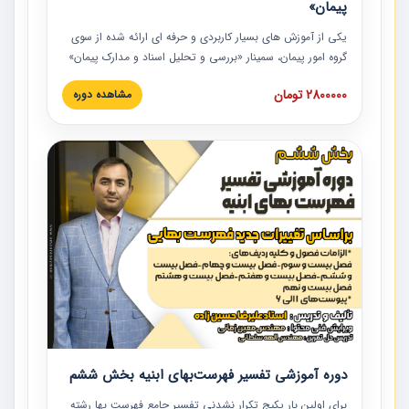
پیمان»
یکی از آموزش‏‏‏‏‏‏ های بسیار کاربردی و حرفه‏ ای ارائه شده از سوی
گروه امور پیمان، سمینار «بررسی و تحلیل اسناد و مدارک پیمان»
است که در دانشگاه صنعتی شریف ارائه شد. در این آموزش
2800000 تومان
مشاهده دوره
نکات کلیدی مربوط به اسناد و مدارک پیمان، اولویت بندی اسناد
و مدارک پیمان، بایدها و نبایدهای مربوط به اسناد و مدارک
پیمان به همراه تجربیات عملی در این خصوص ارائه شده است.
دوره آموزشی تفسیر فهرست‌بهای ابنیه بخش ششم
برای اولین بار پکیج تکرار نشدنی تفسیر جامع فهرست بها رشته