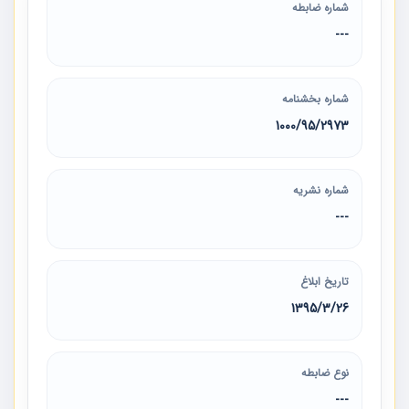
شماره ضابطه
---
شماره بخشنامه
1000/95/2973
شماره نشریه
---
تاریخ ابلاغ
1395/3/26
نوع ضابطه
---