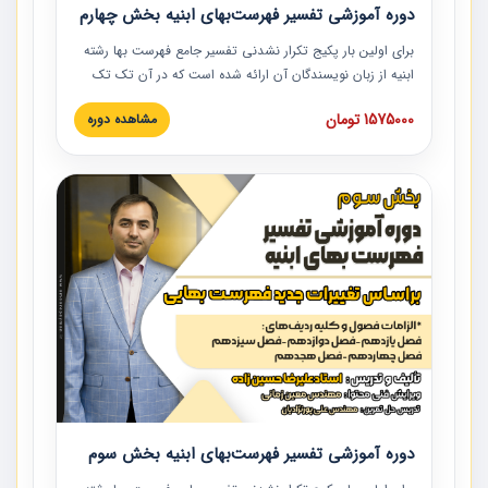
دوره آموزشی تفسیر فهرست‌بهای ابنیه بخش چهارم
برای اولین بار پکیج تکرار نشدنی تفسیر جامع فهرست بها رشته
ابنیه از زبان نویسندگان آن ارائه شده است که در آن تک تک
ردیف ها و مطالب فهرست بها تفسیر و ارائه شده است. این
1575000 تومان
مشاهده دوره
دوره به صورت کامل تصویری بوده و به همراه تصاویر عملیات
اجرایی مرتبط با ردیف های فهرست بها ارائه شده است. این
دوره با کلام مهندس علیرضاحسین‌زاده مدیر پروژه مهندسی
مشاور در امر بازنگری فهرست بها رشته ابنیه ارائه شده و به تمام
همکارانی که در حوزه صنعت ساخت در حال فعالیت هستند حتما
توصیه می کنیم از مطالب این دوره استفاده نمایند.
دوره آموزشی تفسیر فهرست‌بهای ابنیه بخش سوم