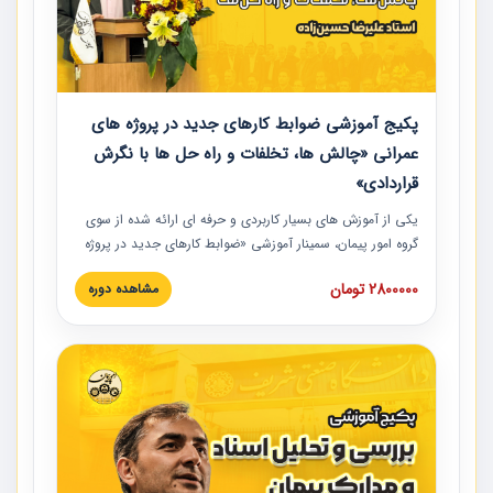
پکیج آموزشی ضوابط کارهای جدید در پروژه های
عمرانی «چالش ها، تخلفات و راه حل ها با نگرش
قراردادی»
یکی از آموزش‏‏‏‏‏‏ های بسیار کاربردی و حرفه‏ ای ارائه شده از سوی
گروه امور پیمان، سمینار آموزشی «ضوابط کارهای جدید در پروژه
های عمرانی» چالش ها، تخلفات و راه حل ها با نگرش قراردادی
2800000 تومان
مشاهده دوره
است که در محل سندیکای شرکت های ساختمانی کشور ارائه شد.
در این آموزش نکات کلیدی مربوط به کارهای جدید در اسناد و
مدارک پیمان به همراه تجربیات عملی ارائه شده است.