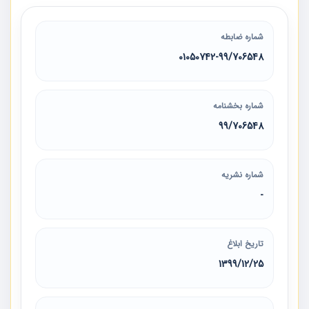
شماره ضابطه
01050742-99/706548
شماره بخشنامه
99/706548
شماره نشریه
-
تاریخ ابلاغ
1399/12/25