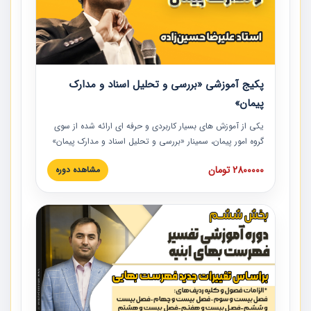
پکیج آموزشی «بررسی و تحلیل اسناد و مدارک
پیمان»
یکی از آموزش‏‏‏‏‏‏ های بسیار کاربردی و حرفه‏ ای ارائه شده از سوی
گروه امور پیمان، سمینار «بررسی و تحلیل اسناد و مدارک پیمان»
است که در دانشگاه صنعتی شریف ارائه شد. در این آموزش
2800000 تومان
مشاهده دوره
نکات کلیدی مربوط به اسناد و مدارک پیمان، اولویت بندی اسناد
و مدارک پیمان، بایدها و نبایدهای مربوط به اسناد و مدارک
پیمان به همراه تجربیات عملی در این خصوص ارائه شده است.