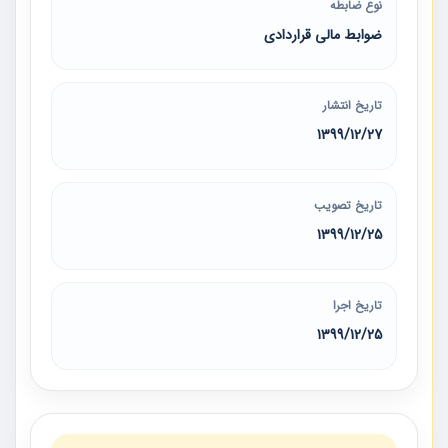
نوع ضابطه
ضوابط مالی قراردادی
تاریخ انتشار
1399/12/27
تاریخ تصویب
1399/12/25
تاریخ اجرا
1399/12/25